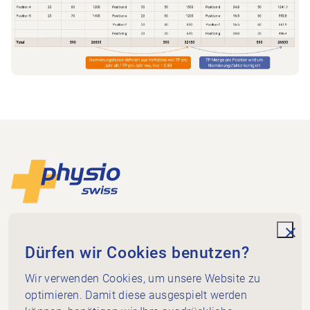
Footer
Zur Startseite
Physioswiss
Dammweg 3
unde
Dürfen wir Cookies benutzen?
3013 Bern
+41 58 255 36 00
Wir verwenden Cookies, um unsere Website zu
info@physioswiss.ch
optimieren. Damit diese ausgespielt werden