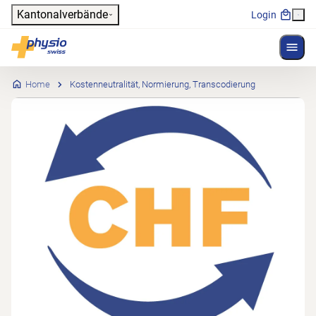
Header
Kantonalverbände
Login
Menü 
Hauptnavigation
Physioswiss
Home
Kostenneutralität, Normierung, Transcodierung