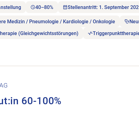
anstellung
40–80%
Stellenantritt: 1. September 20
ere Medizin / Pneumologie / Kardiologie / Onkologie
Neu
herapie (Gleichgewichtsstörungen)
Triggerpunkttherapi
.
 AG
ut:in 60-100%