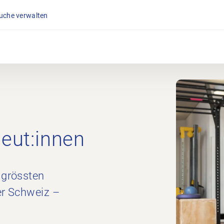
suche verwalten
peut:innen
 grössten
er Schweiz –