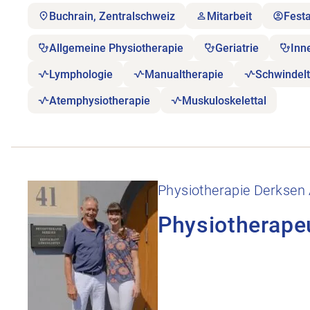
Buchrain, Zentralschweiz
Mitarbeit
Fest
Allgemeine Physiotherapie
Geriatrie
Inn
Lymphologie
Manualtherapie
Schwindelt
Atemphysiotherapie
Muskuloskelettal
Stellenanzeige Physiotherapeut:in 60-100% öffnen
Physiotherapie Derksen
Physiotherape