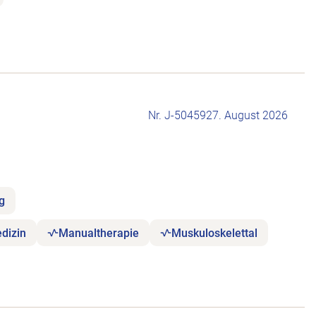
Nr. J-504592
7. August 2026
ng
dizin
Manualtherapie
Muskuloskelettal