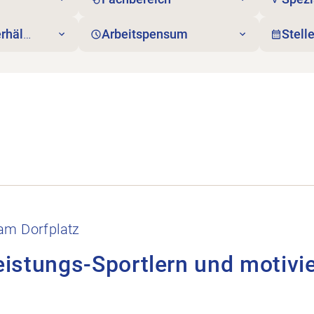
rhältnis
Arbeitspensum
Stell
nd motivierte Hobby Athleten öffnen.
am Dorfplatz
eistungs-Sportlern und motivi