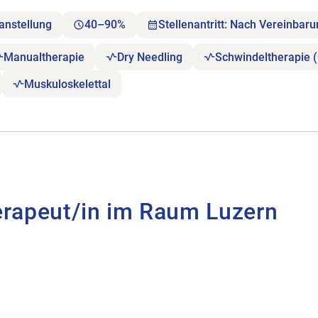
anstellung
40–90%
Stellenantritt: Nach Vereinbar
Manualtherapie
Dry Needling
Schwindeltherapie 
Muskuloskelettal
Luzern öffnen.
erapeut/in im Raum Luzern