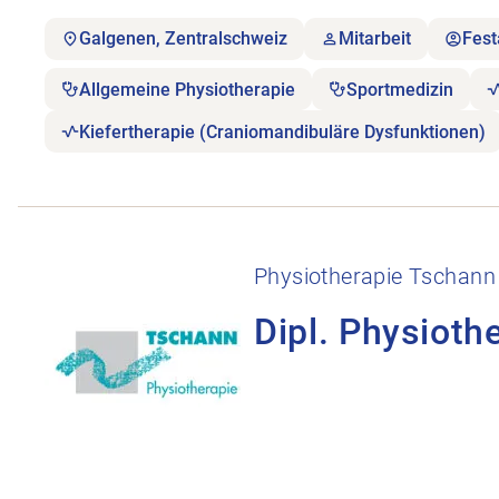
Galgenen, Zentralschweiz
Mitarbeit
Fest
Allgemeine Physiotherapie
Sportmedizin
Kiefertherapie (Craniomandibuläre Dysfunktionen)
Stellenanzeige Dipl. Physiotherapeut/in im Raum 
Physiotherapie Tschann
Dipl. Physioth