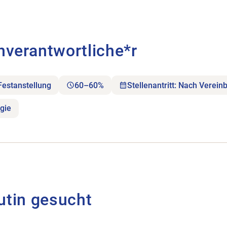
ortliche*r öffnen.
hverantwortliche*r
Festanstellung
60–60%
Stellenantritt: Nach Verein
gie
utin gesucht