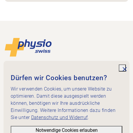
Footer
Zur Startseite
Physioswiss
Dammweg 3
unde
Dürfen wir Cookies benutzen?
3013 Bern
+41 58 255 36 00
Wir verwenden Cookies, um unsere Website zu
info@physioswiss.ch
optimieren. Damit diese ausgespielt werden
Social Media
können, benötigen wir Ihre ausdrückliche
Wichtiges
Einwilligung. Weitere Informationen dazu finden
Sie unter
Datenschutz und Widerruf
.
Wissen
Dienstleistungen
Notwendige Cookies erlauben