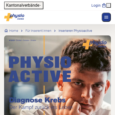
Header
Kantonalverbände
Login
Menü 
Hauptnavigation
Physioswiss
Home
Für Inserent:innen
Inserieren Physioactive