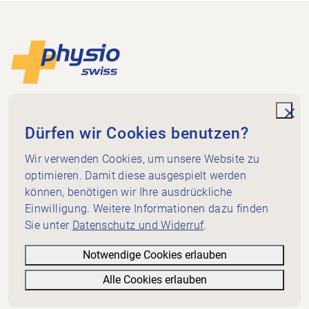
Footer
Zur Startseite
Physioswiss
Dammweg 3
unde
Dürfen wir Cookies benutzen?
3013 Bern
+41 58 255 36 00
Wir verwenden Cookies, um unsere Website zu
info@physioswiss.ch
optimieren. Damit diese ausgespielt werden
Social Media
können, benötigen wir Ihre ausdrückliche
Wichtiges
Einwilligung. Weitere Informationen dazu finden
Sie unter
Datenschutz und Widerruf
.
Wissen
Dienstleistungen
Notwendige Cookies erlauben
Über Physioswiss
Alle Cookies erlauben
Informatives