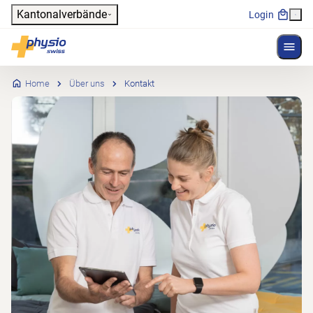
Header
Kantonalverbände
Login
Menü 
Hauptnavigation
Physioswiss
Home
Über uns
Kontakt