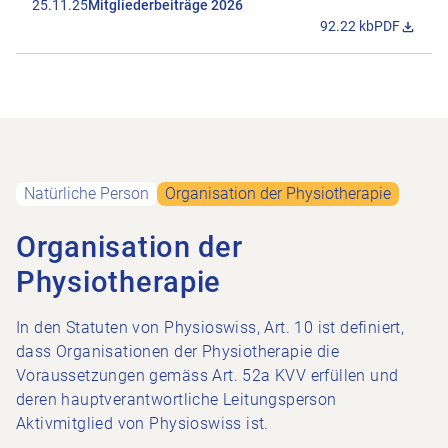
25.11.25
Mitgliederbeiträge 2026
92.22 kb
PDF
Datei Mitgl
Natürliche Person
Organisation der Physiotherapie
Organisation der
Physiotherapie
In den Statuten von Physioswiss, Art. 10 ist definiert,
dass Organisationen der Physiotherapie die
Voraussetzungen gemäss Art. 52a KVV erfüllen und
deren hauptverantwortliche Leitungsperson
Aktivmitglied von Physioswiss ist.