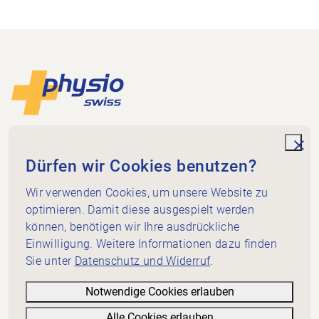
Footer
Zur Startseite
Physioswiss
Dammweg 3
unde
Dürfen wir Cookies benutzen?
3013 Bern
+41 58 255 36 00
Wir verwenden Cookies, um unsere Website zu
info@physioswiss.ch
optimieren. Damit diese ausgespielt werden
Social Media
können, benötigen wir Ihre ausdrückliche
Wichtiges
Einwilligung. Weitere Informationen dazu finden
Sie unter
Datenschutz und Widerruf
.
Wissen
Dienstleistungen
Notwendige Cookies erlauben
Über Physioswiss
Alle Cookies erlauben