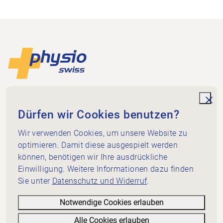
Footer
Zur Startseite
Physioswiss
Dammweg 3
unde
Dürfen wir Cookies benutzen?
3013 Bern
+41 58 255 36 00
Wir verwenden Cookies, um unsere Website zu
info@physioswiss.ch
optimieren. Damit diese ausgespielt werden
Social Media
können, benötigen wir Ihre ausdrückliche
Wichtiges
Einwilligung. Weitere Informationen dazu finden
Sie unter
Datenschutz und Widerruf
.
Wissen
Dienstleistungen
Notwendige Cookies erlauben
Über Physioswiss
Alle Cookies erlauben