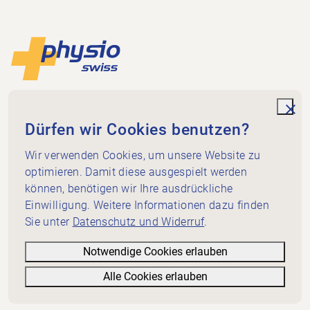
Footer
Zur Startseite
Physioswiss
Dammweg 3
unde
Dürfen wir Cookies benutzen?
3013 Bern
Wir verwenden Cookies, um unsere Website zu
+41 58 255 36 00
info@physioswiss.ch
optimieren. Damit diese ausgespielt werden
Social Media
können, benötigen wir Ihre ausdrückliche
Wichtiges
Einwilligung. Weitere Informationen dazu finden
Sie unter
Datenschutz und Widerruf
.
Wissen
Dienstleistungen
Notwendige Cookies erlauben
Über Physioswiss
Alle Cookies erlauben
Informatives