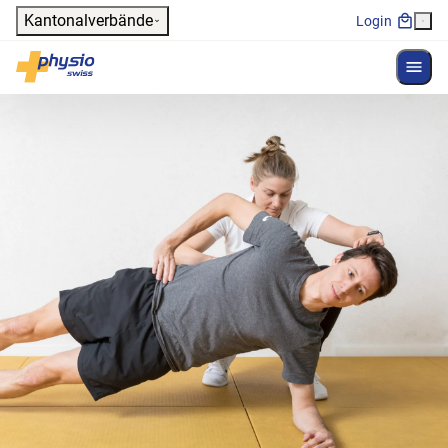
Header
Kantonalverbände
Login
Menü 
Hauptnavigation
Physioswiss