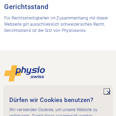
Gerichtsstand
Für Rechtsstreitigkeiten im Zusammenhang mit dieser
Webseite gilt ausschliesslich schweizerisches Recht,
Gerichtsstand ist der Sitz von Physioswiss.
Footer
Zur Startseite
Physioswiss
Dammweg 3
unde
Dürfen wir Cookies benutzen?
3013 Bern
+41 58 255 36 00
Wir verwenden Cookies, um unsere Website zu
info@physioswiss.ch
optimieren. Damit diese ausgespielt werden