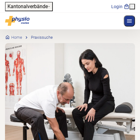
Header
Kantonalverbände
Login
Menü 
Hauptnavigation
Physioswiss
Home
Praxissuche