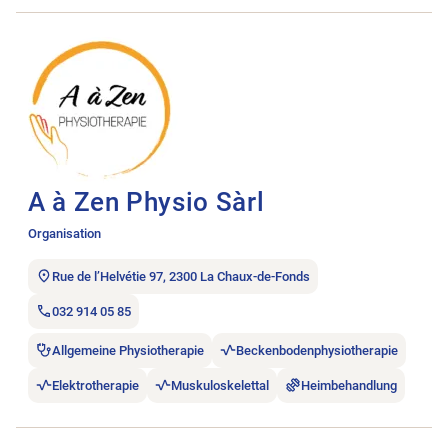
Stellenanzeige A à Zen Physio Sàrl öffnen.
A à Zen Physio Sàrl
Organisation
Rue de l’Helvétie 97, 2300 La Chaux-de-Fonds
032 914 05 85
Allgemeine Physiotherapie
Beckenbodenphysiotherapie
Elektrotherapie
Muskuloskelettal
Heimbehandlung
Stellenanzeige A bras ouverts, physiothérapie öffnen.