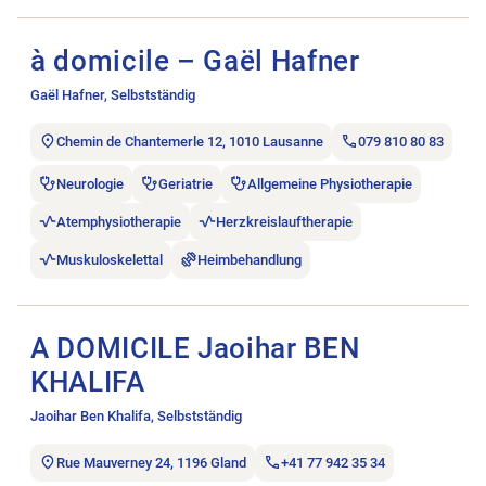
Stellenanzeige à domicile – Gaël Hafner öffnen.
à domicile – Gaël Hafner
Gaël Hafner, Selbstständig
Chemin de Chantemerle 12, 1010 Lausanne
079 810 80 83
Neurologie
Geriatrie
Allgemeine Physiotherapie
Atemphysiotherapie
Herzkreislauftherapie
Muskuloskelettal
Heimbehandlung
Stellenanzeige A DOMICILE Jaoihar BEN KHALIFA öffnen.
A DOMICILE Jaoihar BEN
KHALIFA
Jaoihar Ben Khalifa, Selbstständig
Rue Mauverney 24, 1196 Gland
+41 77 942 35 34