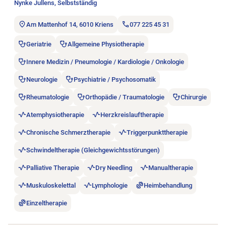
Nynke Jullens, Selbstständig
Am Mattenhof 14, 6010 Kriens
077 225 45 31
Geriatrie
Allgemeine Physiotherapie
Innere Medizin / Pneumologie / Kardiologie / Onkologie
Neurologie
Psychiatrie / Psychosomatik
Rheumatologie
Orthopädie / Traumatologie
Chirurgie
Atemphysiotherapie
Herzkreislauftherapie
Chronische Schmerztherapie
Triggerpunkttherapie
Schwindeltherapie (Gleichgewichtsstörungen)
Palliative Therapie
Dry Needling
Manualtherapie
Muskuloskelettal
Lymphologie
Heimbehandlung
Einzeltherapie