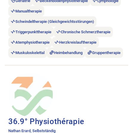
Geriatrie
Beckenbodenphysiotherapie
Lymphologie
Manualtherapie
Schwindeltherapie (Gleichgewichtsstörungen)
Triggerpunkttherapie
Chronische Schmerztherapie
Atemphysiotherapie
Herzkreislauftherapie
Muskuloskelettal
Heimbehandlung
Gruppentherapie
Stellenanzeige 36.9° Physiothérapie öffnen.
36.9° Physiothérapie
Nathan Erard, Selbstständig