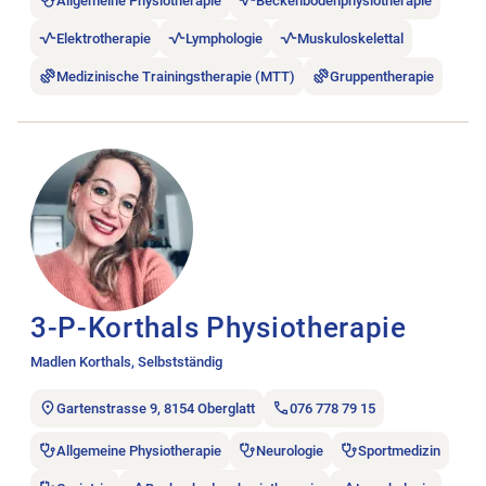
Allgemeine Physiotherapie
Beckenbodenphysiotherapie
Elektrotherapie
Lymphologie
Muskuloskelettal
Medizinische Trainingstherapie (MTT)
Gruppentherapie
Stellenanzeige 3-P-Korthals Physiotherapie öffnen.
3-P-Korthals Physiotherapie
Madlen Korthals, Selbstständig
Gartenstrasse 9, 8154 Oberglatt
076 778 79 15
Allgemeine Physiotherapie
Neurologie
Sportmedizin