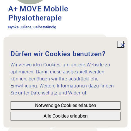
A+ MOVE Mobile
Physiotherapie
Nynke Jullens, Selbstständig
Physiotherapie bei Ihnen zu Hause , 6043 Adligenswil
077 225 45 31
unde
Dürfen wir Cookies benutzen?
Allgemeine Physiotherapie
Geriatrie
Wir verwenden Cookies, um unsere Website zu
optimieren. Damit diese ausgespielt werden
Innere Medizin / Pneumologie / Kardiologie / Onkologie
können, benötigen wir Ihre ausdrückliche
Neurologie
Psychiatrie / Psychosomatik
Einwilligung. Weitere Informationen dazu finden
Beckenbodenphysiotherapie
Dry Needling
Sie unter
Datenschutz und Widerruf
.
Manualtherapie
Notwendige Cookies erlauben
Schwindeltherapie (Gleichgewichtsstörungen)
Alle Cookies erlauben
Filter
Liste
Karte
Triggerpunkttherapie
Chronische Schmerztherapie