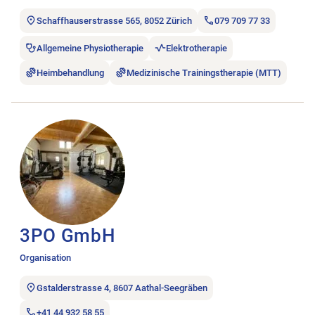
Schaffhauserstrasse 565, 8052 Zürich
079 709 77 33
Allgemeine Physiotherapie
Elektrotherapie
Heimbehandlung
Medizinische Trainingstherapie (MTT)
Stellenanzeige 3PO GmbH öffnen.
3PO GmbH
Organisation
Gstalderstrasse 4, 8607 Aathal-Seegräben
+41 44 932 58 55