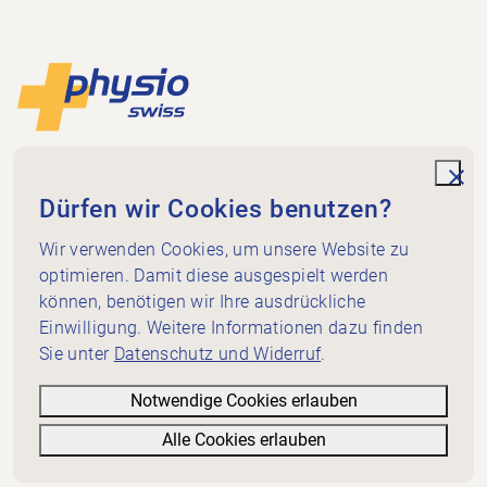
Footer
Zur Startseite
Physioswiss
Dammweg 3
unde
Dürfen wir Cookies benutzen?
3013 Bern
+41 58 255 36 00
Wir verwenden Cookies, um unsere Website zu
info@physioswiss.ch
optimieren. Damit diese ausgespielt werden
Social Media
können, benötigen wir Ihre ausdrückliche
Wichtiges
Einwilligung. Weitere Informationen dazu finden
Sie unter
Datenschutz und Widerruf
.
Wissen
Dienstleistungen
Notwendige Cookies erlauben
Über Physioswiss
Alle Cookies erlauben
Informatives