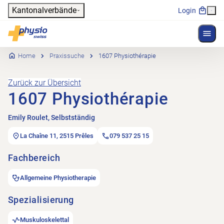
Header
Kantonalverbände
Login
Menü 
Hauptnavigation
Physioswiss
Home
Praxissuche
1607 Physiothérapie
Zurück zur Übersicht
1607 Physiothérapie
Emily Roulet, Selbstständig
La Chaîne 11, 2515 Prêles
079 537 25 15
Fachbereich
Allgemeine Physiotherapie
Spezialisierung
Muskuloskelettal