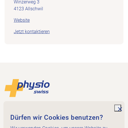
Winzerweg 3
4123 Allschwil
Website
Jetzt kontaktieren
Footer
Zur Startseite
Physioswiss
Dammweg 3
unde
Dürfen wir Cookies benutzen?
3013 Bern
+41 58 255 36 00