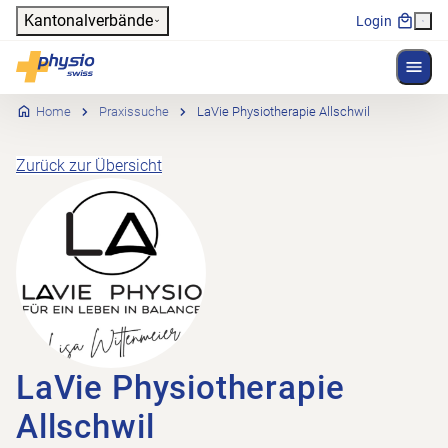
Header
Kantonalverbände
Login
Menü 
Hauptnavigation
Physioswiss
Home
Praxissuche
LaVie Physiotherapie Allschwil
Zurück zur Übersicht
LaVie Physiotherapie
Allschwil