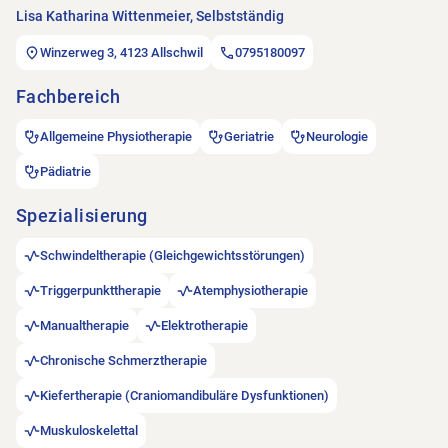
Lisa Katharina Wittenmeier, Selbstständig
Winzerweg 3, 4123 Allschwil
0795180097
Fachbereich
Allgemeine Physiotherapie
Geriatrie
Neurologie
Pädiatrie
Spezialisierung
Schwindeltherapie (Gleichgewichtsstörungen)
Triggerpunkttherapie
Atemphysiotherapie
Manualtherapie
Elektrotherapie
Chronische Schmerztherapie
Kiefertherapie (Craniomandibuläre Dysfunktionen)
Muskuloskelettal