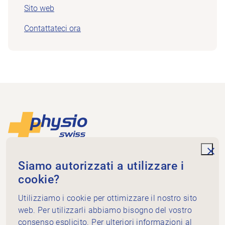
Sito web
Contattateci ora
Piè di pagina
Alla pagina iniziale
unde
Physioswiss
Siamo autorizzati a utilizzare i
Dammweg 3
cookie?
3013 Bern
+41 58 255 36 00
Utilizziamo i cookie per ottimizzare il nostro sito
info@physioswiss.ch
web. Per utilizzarli abbiamo bisogno del vostro
Media sociali
consenso esplicito. Per ulteriori informazioni al