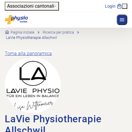
Header
Associazioni cantonali
Login
Mostr
Navigazione principale
Physioswiss
Pagina iniziale
Ricerca per pratica
LaVie Physiotherapie Allschwil
Torna alla panoramica
LaVie Physiotherapie
Allschwil