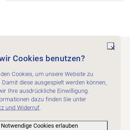
undefi
wir Cookies benutzen?
Dienstleistungen
Für Physiotherapeut:innen
den Cookies, um unsere Website zu
Für Inserent:innen
. Damit diese ausgespielt werden können,
ir Ihre ausdrückliche Einwilligung.
formationen dazu finden Sie unter
z und Widerruf
.
Notwendige Cookies erlauben