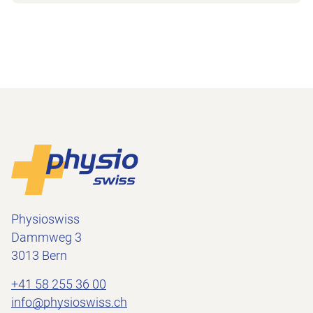
Footer
Zur Startseite
Physioswiss
Dammweg 3
3013 Bern
+41 58 255 36 00
info@physioswiss.ch