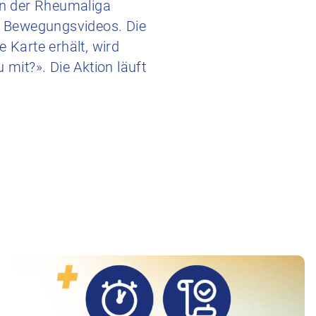
gen der Rheumaliga
zu Bewegungsvideos. Die
 Karte erhält, wird
mit?». Die Aktion läuft
ch
Zum Beitrag Monitoring UV/MV/IV: Positive Entwic