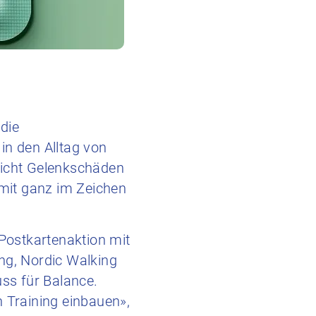
die
g in den Alltag von
eicht Gelenkschäden
mit ganz im Zeichen
r Postkartenaktion mit
ng, Nordic Walking
uss für Balance.
n Training einbauen»,