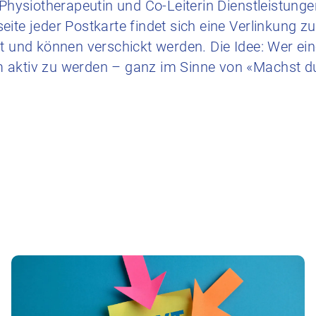
, Physiotherapeutin und Co-Leiterin Dienstleistun
eite jeder Postkarte findet sich eine Verlinkung 
t und können verschickt werden. Die Idee: Wer eine
aktiv zu werden – ganz im Sinne von «Machst du 
n zur Anpassung der Vergütung im UV-/MV-/IV-Berei
Zum Beitrag IG Grosspraxen nimmt Fahrt auf