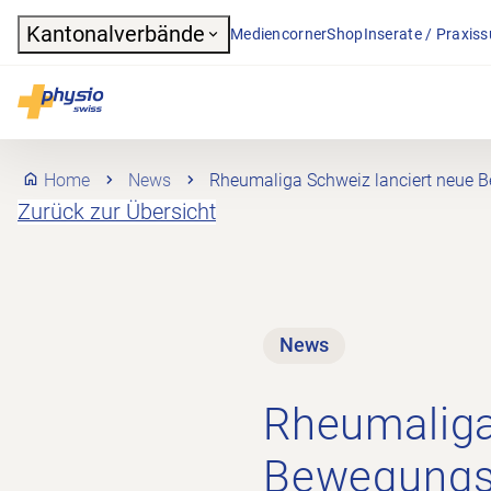
Header
Kantonalverbände
Mediencorner
Shop
Inserate / Praxis
Hauptnavigation
Physioswiss
Home
News
Rheumaliga Schweiz lanciert neu
Zurück zur Übersicht
News
Rheumaliga
Bewegung