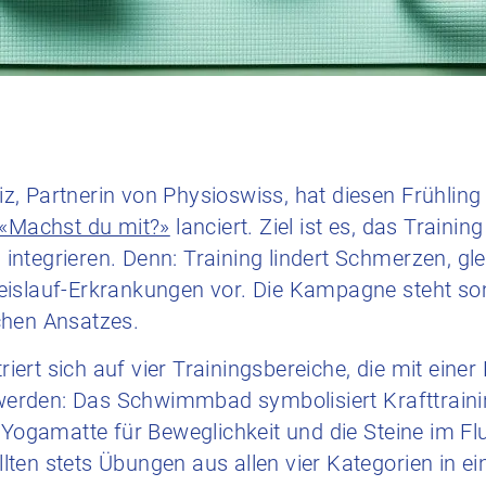
, Partnerin von Physioswiss, hat diesen Frühling 
«Machst du mit?»
lanciert. Ziel ist es, das Trainin
ntegrieren. Denn: Training lindert Schmerzen, gl
eislauf-Erkrankungen vor. Die Kampagne steht so
chen Ansatzes.
riert sich auf vier Trainingsbereiche, die mit eine
t werden: Das Schwimmbad symbolisiert Krafttraini
 Yogamatte für Beweglichkeit und die Steine im Fl
ten stets Übungen aus allen vier Kategorien in ei