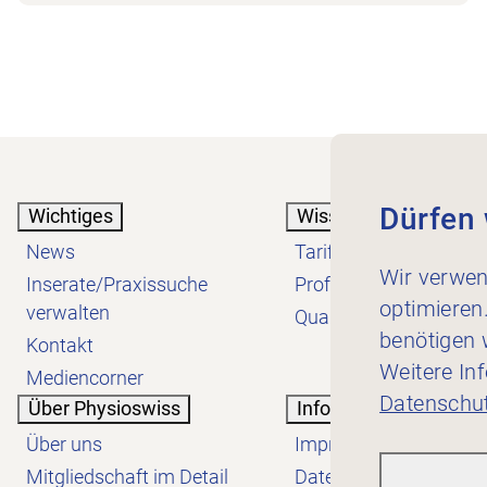
Dürfen 
Wichtiges
Wissen
News
Tarif
Wir verwen
Inserate/Praxissuche
Profession
optimieren
verwalten
Qualität
benötigen w
Kontakt
Weitere In
Mediencorner
Datenschut
Über Physioswiss
Informatives
Über uns
Impressum
Mitgliedschaft im Detail
Datenschutzerklärung