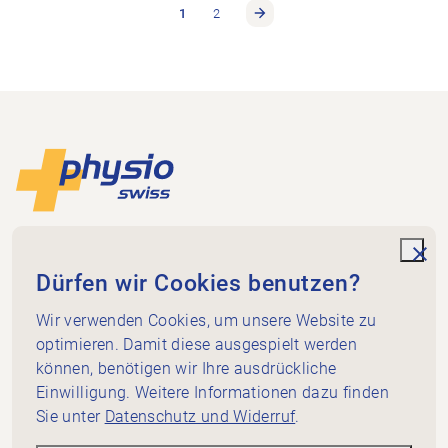
1
2
Footer
Zur Startseite
Physioswiss
Dammweg 3
unde
Dürfen wir Cookies benutzen?
3013 Bern
Wir verwenden Cookies, um unsere Website zu
+41 58 255 36 00
info@physioswiss.ch
optimieren. Damit diese ausgespielt werden
Social Media
können, benötigen wir Ihre ausdrückliche
Wichtiges
Einwilligung. Weitere Informationen dazu finden
Sie unter
Datenschutz und Widerruf
.
Wissen
Dienstleistungen