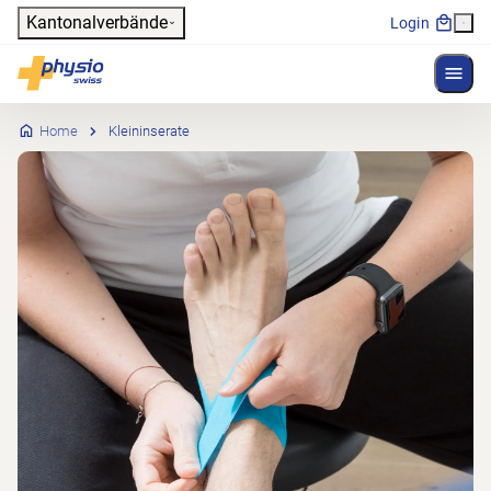
Header
Kantonalverbände
Login
Menü 
Hauptnavigation
Physioswiss
Home
Kleininserate