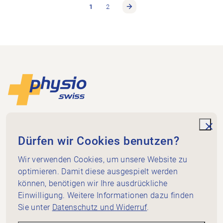
1
2
Footer
Zur Startseite
Physioswiss
Dammweg 3
unde
Dürfen wir Cookies benutzen?
3013 Bern
Wir verwenden Cookies, um unsere Website zu
+41 58 255 36 00
info@physioswiss.ch
optimieren. Damit diese ausgespielt werden
Social Media
können, benötigen wir Ihre ausdrückliche
Wichtiges
Einwilligung. Weitere Informationen dazu finden
Sie unter
Datenschutz und Widerruf
.
Wissen
Dienstleistungen