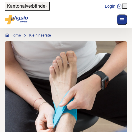
Header
Kantonalverbände
Login
Menü 
Hauptnavigation
Physioswiss
Home
Kleininserate