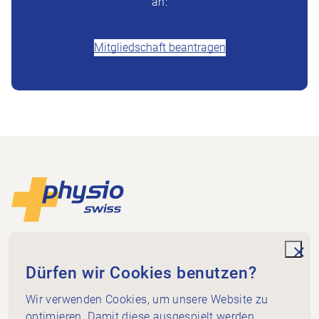
an:
+41 (0)58 255 36 00
Mitgliedschaft beantragen
Footer
Zur Startseite
Physioswiss
Dammweg 3
unde
Dürfen wir Cookies benutzen?
3013 Bern
+41 58 255 36 00
Wir verwenden Cookies, um unsere Website zu
info@physioswiss.ch
optimieren. Damit diese ausgespielt werden