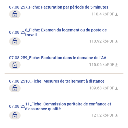
07.08.25
7_Fiche: Facturation par période de 5 minutes
Seulement pour les membres
110.4 kb
PDF
Télécharger 
8_Fiche: Examen du logement ou du poste de
07.08.25
travail
Seulement pour les membres
110.92 kb
PDF
Télécharger 
07.08.25
9_Fiche: Facturation dans le domaine de l’AA
Seulement pour les membres
115.06 kb
PDF
Télécharger 
07.08.25
10_Fiche: Mesures de traitement à distance
Seulement pour les membres
109.68 kb
PDF
Télécharger 
11_Fiche: Commission paritaire de confiance et
07.08.25
d’assurance qualité
Seulement pour les membres
121.2 kb
PDF
Télécharger 