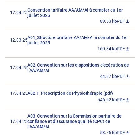
Convention tarifaire AA/AM/AI à compter du 1er
17.04.25
juillet 2025
89.53 kb
PDF
Télécharger 
A01_Structure tarifaire AA/AM/AI à compter du 1er
12.03.25
juillet 2025
160.34 kb
PDF
Télécharger 
A02_Convention sur les dispositions d’exécution de
17.04.25
l’AA/AM/AI
44.87 kb
PDF
Télécharger 
17.04.25
A02.1_Prescription de Physiothérapie (pdf)
546.22 kb
PDF
Télécharger 
A03_Convention sur la Commission paritaire de
17.04.25
confiance et d’assurance qualité (CPC) de
l’AA/AM/AI
53.75 kb
PDF
Télécharger 