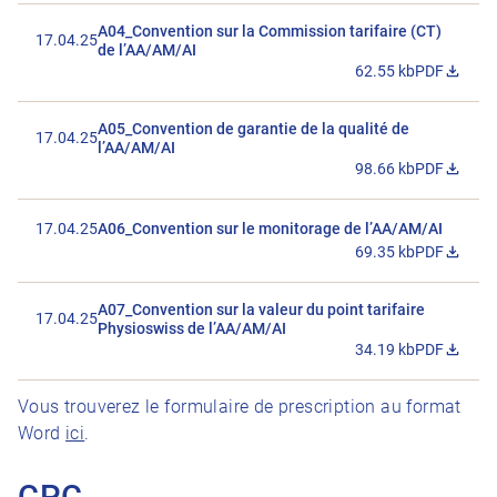
A04_Convention sur la Commission tarifaire (CT)
17.04.25
de l’AA/AM/AI
62.55 kb
PDF
Télécharger 
A05_Convention de garantie de la qualité de
17.04.25
l’AA/AM/AI
98.66 kb
PDF
Télécharger 
17.04.25
A06_Convention sur le monitorage de l’AA/AM/AI
69.35 kb
PDF
Télécharger 
A07_Convention sur la valeur du point tarifaire
17.04.25
Physioswiss de l’AA/AM/AI
34.19 kb
PDF
Télécharger 
Vous trouverez le formulaire de prescription au format
Word
ici
.
CPC