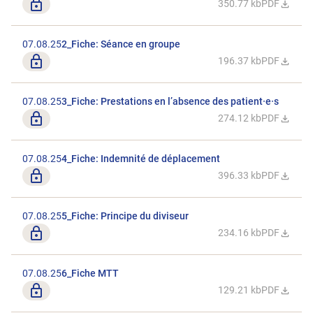
Seulement pour les membres
350.77 kb
PDF
Télécharger 
07.08.25
2_Fiche: Séance en groupe
Seulement pour les membres
196.37 kb
PDF
Télécharger 
07.08.25
3_Fiche: Prestations en l’absence des patient·e·s
Seulement pour les membres
274.12 kb
PDF
Télécharger 
07.08.25
4_Fiche: Indemnité de déplacement
Seulement pour les membres
396.33 kb
PDF
Télécharger 
07.08.25
5_Fiche: Principe du diviseur
Seulement pour les membres
234.16 kb
PDF
Télécharger l
07.08.25
6_Fiche MTT
Seulement pour les membres
129.21 kb
PDF
Télécharger 