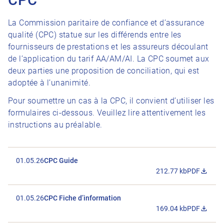
La Commission paritaire de confiance et d’assurance
qualité (CPC) statue sur les différends entre les
fournisseurs de prestations et les assureurs découlant
de l’application du tarif AA/AM/AI. La CPC soumet aux
deux parties une proposition de conciliation, qui est
adoptée à l’unanimité.
Pour soumettre un cas à la CPC, il convient d’utiliser les
formulaires ci-dessous. Veuillez lire attentivement les
instructions au préalable.
01.05.26
CPC Guide
212.77 kb
PDF
Télécharger 
01.05.26
CPC Fiche d’information
169.04 kb
PDF
Télécharger 