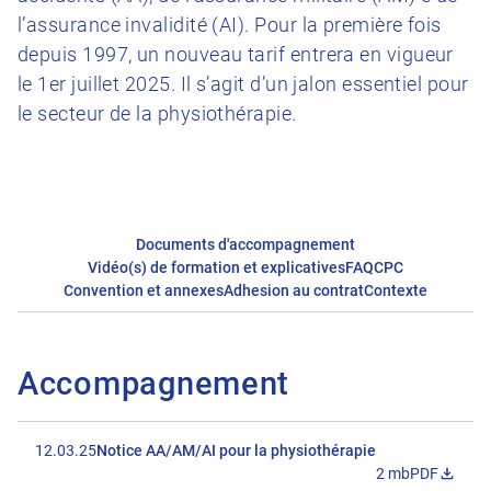
l’assurance invalidité (AI). Pour la première fois
depuis 1997, un nouveau tarif entrera en vigueur
le 1er juillet 2025. Il s’agit d’un jalon essentiel pour
le secteur de la physiothérapie.
Documents d'accompagnement
Vidéo(s) de formation et explicatives
FAQ
CPC
Convention et annexes
Adhesion au contrat
Contexte
Accompagnement
12.03.25
Notice AA/AM/AI pour la physiothérapie
2 mb
PDF
Télécharger 