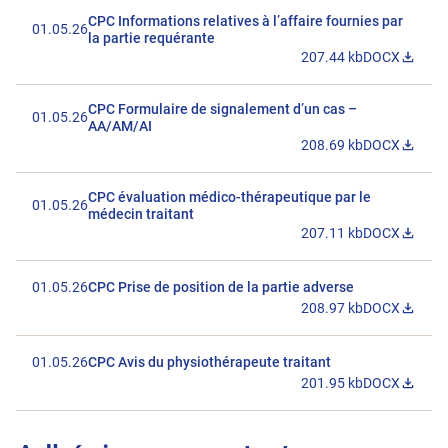
CPC Informations relatives à l’affaire fournies par
01.05.26
la partie requérante
207.44 kb
DOCX
Télécharger le
CPC Formulaire de signalement d’un cas –
01.05.26
AA/AM/AI
208.69 kb
DOCX
Télécharger l
CPC évaluation médico-thérapeutique par le
01.05.26
médecin traitant
207.11 kb
DOCX
Télécharger le
01.05.26
CPC Prise de position de la partie adverse
208.97 kb
DOCX
Télécharger le
01.05.26
CPC Avis du physiothérapeute traitant
201.95 kb
DOCX
Télécharger le