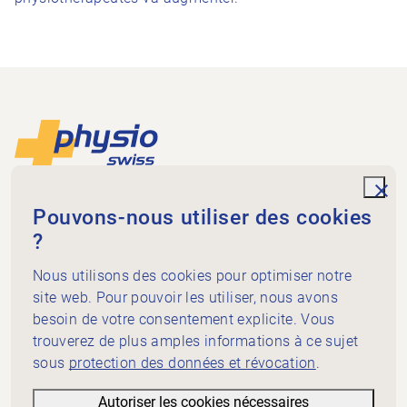
Footer
Vers la page d'accueil
unde
Physioswiss
Pouvons-nous utiliser des cookies
Dammweg 3
?
3013 Bern
+41 58 255 36 00
Nous utilisons des cookies pour optimiser notre
info@physioswiss.ch
site web. Pour pouvoir les utiliser, nous avons
Médias sociaux
besoin de votre consentement explicite. Vous
Important
trouverez de plus amples informations à ce sujet
sous
protection des données et révocation
.
Connaissances
Prestations
Autoriser les cookies nécessaires