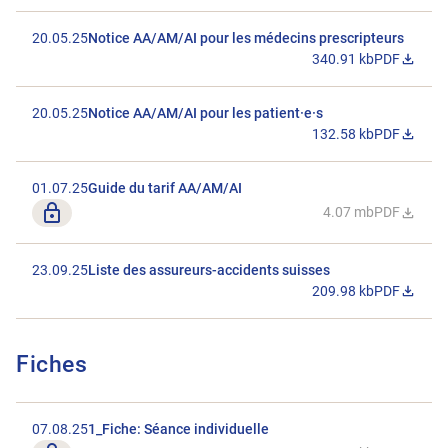
20.05.25
Notice AA/AM/AI pour les médecins prescripteurs
340.91 kb
PDF
Télécharger 
20.05.25
Notice AA/AM/AI pour les patient·e·s
132.58 kb
PDF
Télécharger 
01.07.25
Guide du tarif AA/AM/AI
Seulement pour les membres
4.07 mb
PDF
Télécharger 
23.09.25
Liste des assureurs-accidents suisses
209.98 kb
PDF
Télécharger 
Fiches
07.08.25
1_Fiche: Séance individuelle