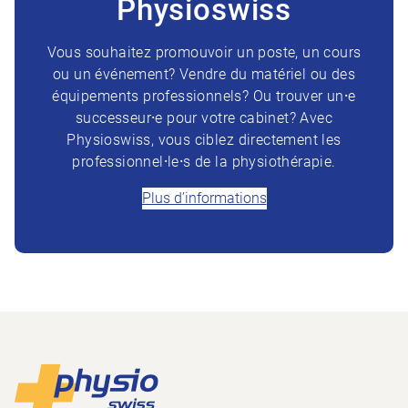
Physioswiss
Vous souhaitez promouvoir un poste, un cours
ou un événement? Vendre du matériel ou des
équipements professionnels? Ou trouver un⸱e
successeur⸱e pour votre cabinet? Avec
Physioswiss, vous ciblez directement les
professionnel⸱le⸱s de la physiothérapie.
Plus d’informations
Footer
Vers la page d'accueil