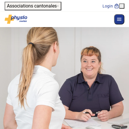
Header
Associations cantonales
Login
Affich
Navigation principale
Physioswiss