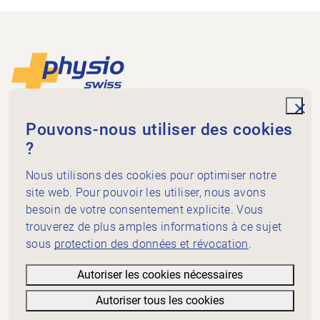
Footer
Vers la page d'accueil
unde
Physioswiss
Pouvons-nous utiliser des cookies
Dammweg 3
?
3013 Bern
+41 58 255 36 00
Nous utilisons des cookies pour optimiser notre
info@physioswiss.ch
site web. Pour pouvoir les utiliser, nous avons
Médias sociaux
besoin de votre consentement explicite. Vous
Important
trouverez de plus amples informations à ce sujet
sous
protection des données et révocation
.
Connaissances
Prestations
Autoriser les cookies nécessaires
A propos de Physioswiss
Autoriser tous les cookies
Informations