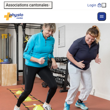
Header
Associations cantonales
Login
Affich
Navigation principale
Physioswiss