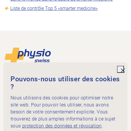
Liste de contrôle Top 5 «smarter medicine»
Footer
Vers la page d'accueil
unde
Physioswiss
Pouvons-nous utiliser des cookies
Dammweg 3
?
3013 Bern
+41 58 255 36 00
Nous utilisons des cookies pour optimiser notre
info@physioswiss.ch
site web. Pour pouvoir les utiliser, nous avons
Médias sociaux
besoin de votre consentement explicite. Vous
Important
trouverez de plus amples informations à ce sujet
sous
protection des données et révocation
.
Connaissances