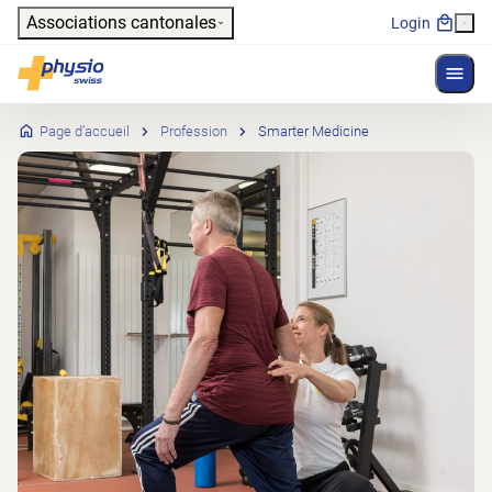
Header
Associations cantonales
Login
Affich
Navigation principale
Physioswiss
Page d’accueil
Profession
Smarter Medicine