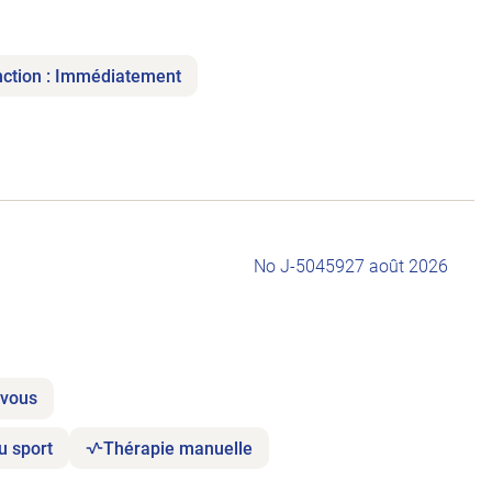
nction : Immédiatement
No J-504592
7 août 2026
-vous
u sport
Thérapie manuelle