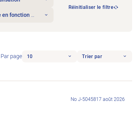
Réinitialiser le filtre
 en fonction le
Par page
10
Trier par
No J-504581
7 août 2026