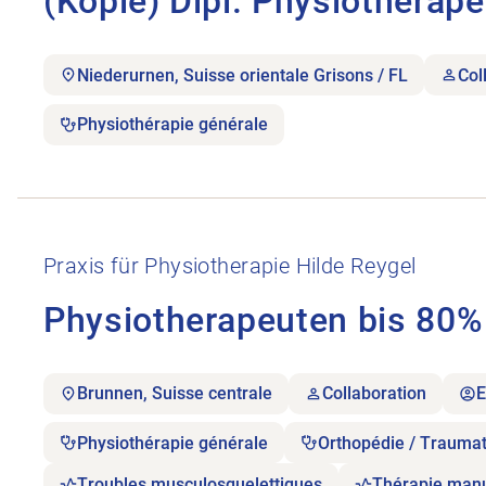
(Kopie) Dipl. Physiotherap
Niederurnen, Suisse orientale Grisons / FL
Col
Physiothérapie générale
Ouvrir l’annonce de l’emploi Physiotherapeuten bi
Praxis für Physiotherapie Hilde Reygel
Physiotherapeuten bis 80%
Brunnen, Suisse centrale
Collaboration
E
Physiothérapie générale
Orthopédie / Traumat
Troubles musculosquelettiques
Thérapie manu