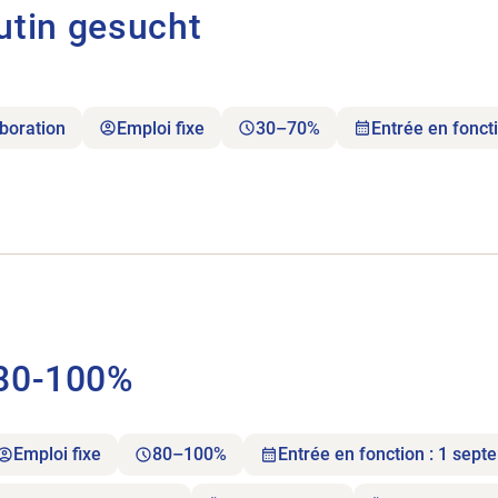
utin gesucht
aboration
Emploi fixe
30–70%
Entrée en fonct
plômé 80-100%.
 80-100%
Emploi fixe
80–100%
Entrée en fonction : 1 sep