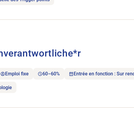
s Fachverantwortliche*r.
hverantwortliche*r
Emploi fixe
60–60%
Entrée en fonction : Sur re
ologie
sucht.