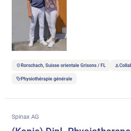
Rorschach, Suisse orientale Grisons / FL
Colla
Physiothérapie générale
Ouvrir l’annonce de l’emploi (Kopie) Dipl. Physiot
Spinax AG