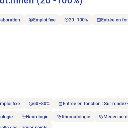
eut:innen (20 -100%)
laboration
Emploi fixe
20–100%
Entrée en fo
s 80%.
mploi fixe
60–80%
Entrée en fonction : Sur rendez
ologie
Neurologie
Rhumatologie
Médecine d
elle des Trigger points