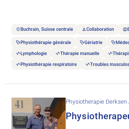
Buchrain, Suisse centrale
Collaboration
Physiothérapie générale
Gériatrie
Médeci
Lymphologie
Thérapie manuelle
Thérapi
Physiothérapie respiratoire
Troubles musculos
Ouvrir l’annonce de l’emploi Physiotherapeut:in 6
Physiotherapie Derksen
Physiotherape