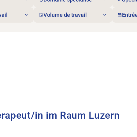
vail
Volume de travail
Entrée
t/in im Raum Luzern.
erapeut/in im Raum Luzern