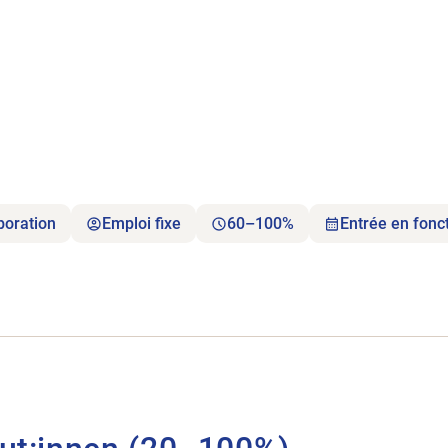
boration
Emploi fixe
60–100%
Entrée en fonc
herapeut:innen (20 -100%).