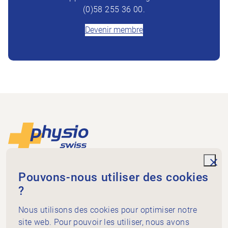
(0)58 255 36 00.
Devenir membre
Footer
Vers la page d'accueil
unde
Physioswiss
Pouvons-nous utiliser des cookies
Dammweg 3
?
3013 Bern
+41 58 255 36 00
Nous utilisons des cookies pour optimiser notre
info@physioswiss.ch
site web. Pour pouvoir les utiliser, nous avons