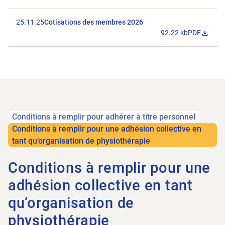
25.11.25
Cotisations des membres 2026
92.22 kb
PDF
Télécharger 
Conditions à remplir pour adhérer à titre personnel
Conditions à remplir pour une adhésion collective en
tant qu’organisation de physiothérapie
Conditions à remplir pour une
adhésion collective en tant
qu’organisation de
physiothérapie