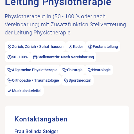
Leitung Physiotherapie
Physiotherapeut:in (50 - 100 % oder nach
Vereinbarung) mit Zusatzfunktion Stellvertretung
der Leitung Physiotherapie
Zürich, Zürich / Schaffhausen
Kader
Festanstellung
50–100%
Stellenantritt: Nach Vereinbarung
Allgemeine Physiotherapie
Chirurgie
Neurologie
Orthopädie / Traumatologie
Sportmedizin
Muskuloskelettal
Kontaktangaben
Frau Belinda Steiger