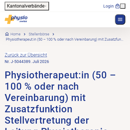
Header
Kantonalverbände
Login
Menü 
Hauptnavigation
Physioswiss
Home
Stellenbörse
Physiotherapeut:in (50 – 100 % oder nach Vereinbarung) mit Zusatzfunktion Stellvertretung der Leitung Physiotherapie
Zurück zur Übersicht
Nr. J-504438
9. Juli 2026
Physiotherapeut:in (50 –
100 % oder nach
Vereinbarung) mit
Zusatzfunktion
Stellvertretung der