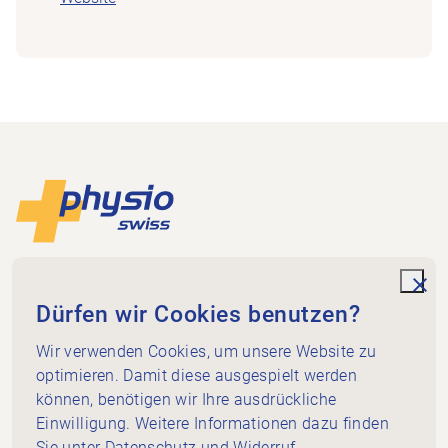
Footer
Zur Startseite
Physioswiss
Dammweg 3
unde
Dürfen wir Cookies benutzen?
3013 Bern
+41 58 255 36 00
Wir verwenden Cookies, um unsere Website zu
info@physioswiss.ch
optimieren. Damit diese ausgespielt werden
Social Media
können, benötigen wir Ihre ausdrückliche
Wichtiges
Einwilligung. Weitere Informationen dazu finden
Sie unter
Datenschutz und Widerruf
.