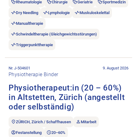
Rheumatologie
Chirurgie
Geriatrie
Sportmedizin
Dry Needling
Lymphologie
Muskuloskelettal
Manualtherapie
Schwindeltherapie (Gleichgewichtsstörungen)
Triggerpunkttherapie
Stellenanzeige Physiotherapeut:in (20 – 60%) in Altstetten, Zür
Nr. J-504601
9. August 2026
Physiotherapie Binder
Physiotherapeut:in (20 – 60%)
in Altstetten, Zürich (angestellt
oder selbständig)
ZÜRICH, Zürich / Schaffhausen
Mitarbeit
Festanstellung
20–60%