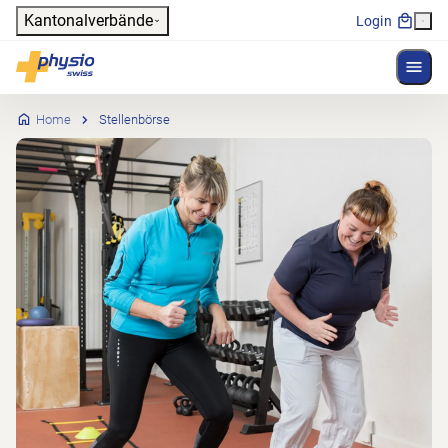
Header
Kantonalverbände
Login
Menü 
Hauptnavigation
Physioswiss
Home
Stellenbörse