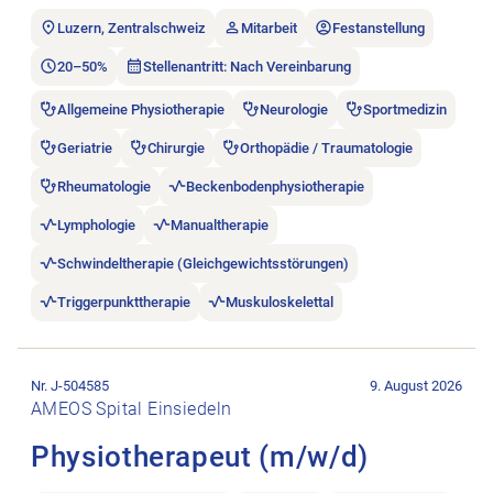
Luzern, Zentralschweiz
Mitarbeit
Festanstellung
20–50%
Stellenantritt: Nach Vereinbarung
Allgemeine Physiotherapie
Neurologie
Sportmedizin
Geriatrie
Chirurgie
Orthopädie / Traumatologie
Rheumatologie
Beckenbodenphysiotherapie
Lymphologie
Manualtherapie
Schwindeltherapie (Gleichgewichtsstörungen)
Triggerpunkttherapie
Muskuloskelettal
Stellenanzeige Physiotherapeut (m/w/d) öffnen.
Nr. J-504585
9. August 2026
AMEOS Spital Einsiedeln
Physiotherapeut (m/w/d)