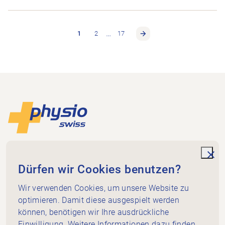
…
1
2
17
Footer
Zur Startseite
Physioswiss
Dammweg 3
unde
Dürfen wir Cookies benutzen?
3013 Bern
+41 58 255 36 00
Wir verwenden Cookies, um unsere Website zu
info@physioswiss.ch
optimieren. Damit diese ausgespielt werden
Social Media
können, benötigen wir Ihre ausdrückliche
Wichtiges
Einwilligung. Weitere Informationen dazu finden