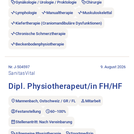
Gynäkologie / Urologie / Proktologie
Chirurgie
Lymphologie
Manualtherapie
Muskuloskelettal
Kiefertherapie (Craniomandibuläre Dysfunktionen)
Chronische Schmerztherapie
Beckenbodenphysiotherapie
Stellenanzeige Dipl. Physiotherapeut/in FH/HF öffnen.
Nr. J-504597
9. August 2026
SanitasVital
Dipl. Physiotherapeut/in FH/HF
Mannenbach, Ostschweiz / GR / FL
Mitarbeit
Festanstellung
60–100%
Stellenantritt: Nach Vereinbarung
Allgemeine Physiotherapie
Sportmedizin