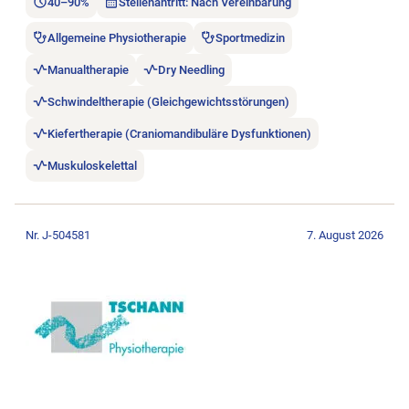
40–90%
Stellenantritt: Nach Vereinbarung
Allgemeine Physiotherapie
Sportmedizin
Manualtherapie
Dry Needling
Schwindeltherapie (Gleichgewichtsstörungen)
Kiefertherapie (Craniomandibuläre Dysfunktionen)
Muskuloskelettal
Stellenanzeige Dipl. Physiotherapeut/in im Raum Luzern öffne
Nr. J-504581
7. August 2026