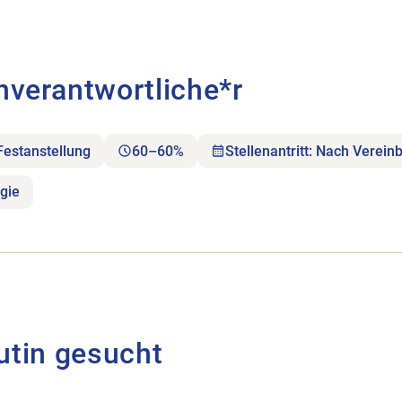
ortliche*r öffnen.
hverantwortliche*r
Festanstellung
60–60%
Stellenantritt: Nach Verein
gie
utin gesucht