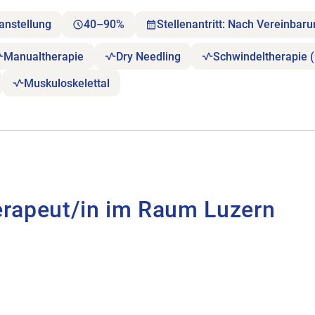
anstellung
40–90%
Stellenantritt: Nach Vereinbar
Manualtherapie
Dry Needling
Schwindeltherapie 
Muskuloskelettal
Luzern öffnen.
erapeut/in im Raum Luzern