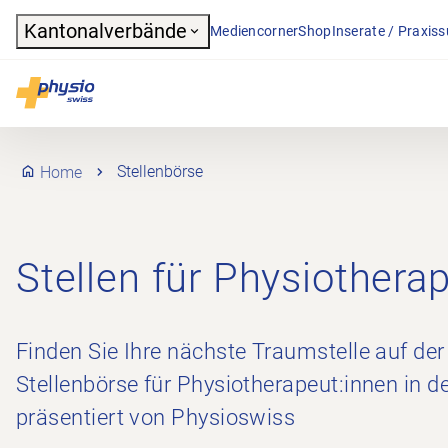
Header
Kantonalverbände
Mediencorner
Shop
Inserate / Praxis
Hauptnavigation
Physioswiss
Home
Stellenbörse
Stellen für Physiothera
Finden Sie Ihre nächste Traumstelle auf der
Stellenbörse für Physiotherapeut:innen in d
präsentiert von Physioswiss