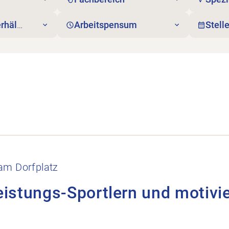
rhältnis
Arbeitspensum
Stell
nd motivierte Hobby Athleten öffnen.
am Dorfplatz
eistungs-Sportlern und motivi