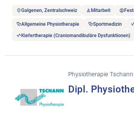
Galgenen, Zentralschweiz
Mitarbeit
Fest
Allgemeine Physiotherapie
Sportmedizin
Kiefertherapie (Craniomandibuläre Dysfunktionen)
Stellenanzeige Dipl. Physiotherapeut/in im Raum 
Physiotherapie Tschann
Dipl. Physioth