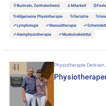
Buchrain, Zentralschweiz
Mitarbeit
Fest
Allgemeine Physiotherapie
Geriatrie
Inn
Lymphologie
Manualtherapie
Schwindelt
Atemphysiotherapie
Muskuloskelettal
Stellenanzeige Physiotherapeut:in 60-100% öffnen
Physiotherapie Derksen
Physiotherape