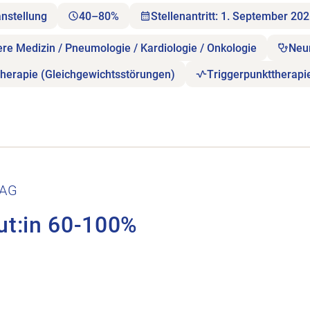
anstellung
40–80%
Stellenantritt: 1. September 20
ere Medizin / Pneumologie / Kardiologie / Onkologie
Neu
herapie (Gleichgewichtsstörungen)
Triggerpunkttherapi
.
 AG
ut:in 60-100%