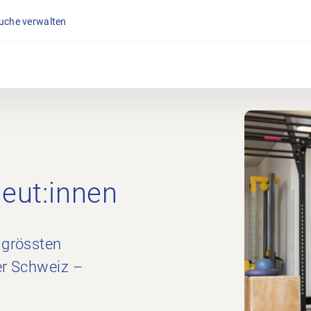
suche verwalten
peut:innen
 grössten
er Schweiz –