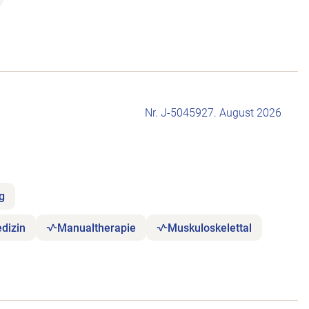
Nr. J-504592
7. August 2026
ng
dizin
Manualtherapie
Muskuloskelettal