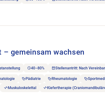
meinsam wachsen öffnen.
ht – gemeinsam wachsen
stanstellung
40–80%
Stellenantritt: Nach Vereinba
matologie
Pädiatrie
Rheumatologie
Sportmedi
Muskuloskelettal
Kiefertherapie (Craniomandibulär