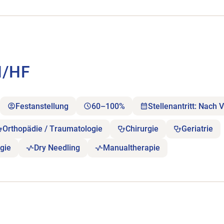
nen.
H/HF
Festanstellung
60–100%
Stellenantritt: Nach
Orthopädie / Traumatologie
Chirurgie
Geriatrie
gie
Dry Needling
Manualtherapie
 %) – Top-1 %-Gehalt, Dienstwagen & volle Freiheit 