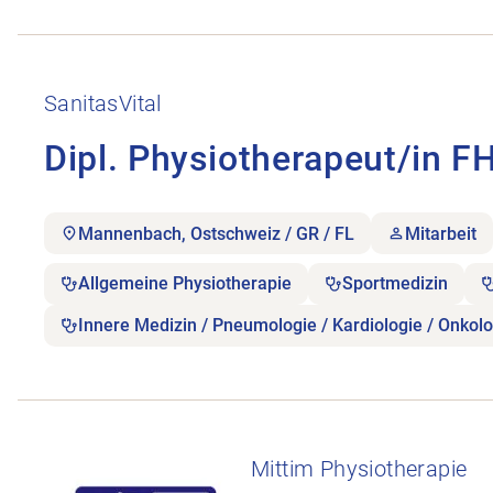
Stellenanzeige Dipl. Physiotherapeut/in FH/HF öff
SanitasVital
Dipl. Physiotherapeut/in F
Mannenbach, Ostschweiz / GR / FL
Mitarbeit
Allgemeine Physiotherapie
Sportmedizin
Innere Medizin / Pneumologie / Kardiologie / Onkolo
Stellenanzeige Mobiler Physiotherapeut:in (50–100
Mittim Physiotherapie