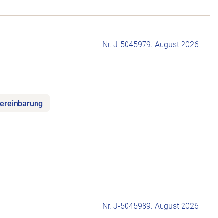
Nr. J-504597
9. August 2026
 Vereinbarung
AG / ZH / LU / ZG öffnen.
Nr. J-504598
9. August 2026