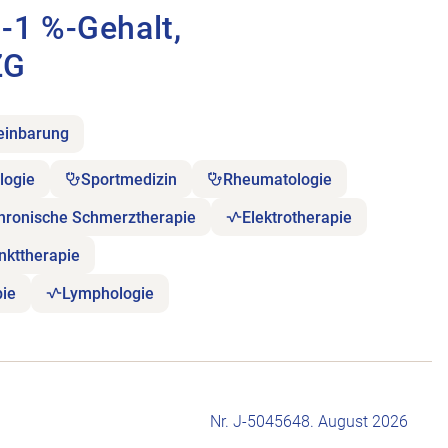
-1 %-Gehalt,
ZG
reinbarung
logie
Sportmedizin
Rheumatologie
hronische Schmerztherapie
Elektrotherapie
nkttherapie
ie
Lymphologie
Nr. J-504564
8. August 2026