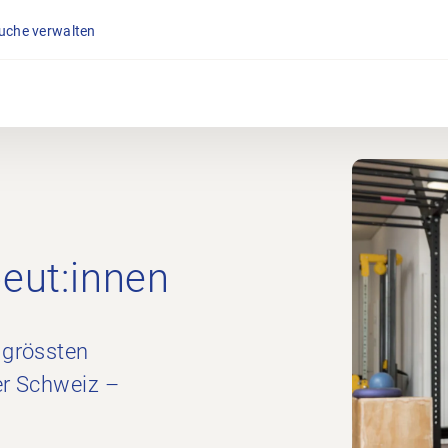
suche verwalten
peut:innen
 grössten
er Schweiz –