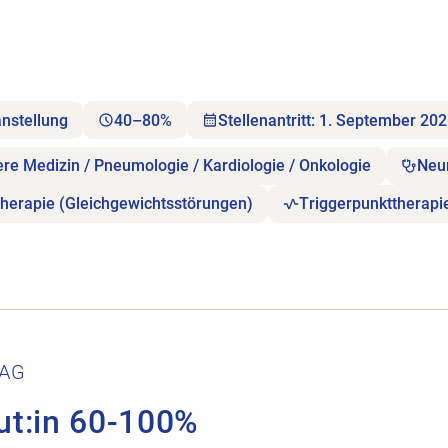
anstellung
40–80%
Stellenantritt: 1. September 20
ere Medizin / Pneumologie / Kardiologie / Onkologie
Neu
herapie (Gleichgewichtsstörungen)
Triggerpunkttherapi
.
 AG
ut:in 60-100%