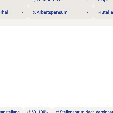
rhältnis
Arbeitspensum
Stell
tanstellung
60–100%
Stellenantritt: Nach Vereinb