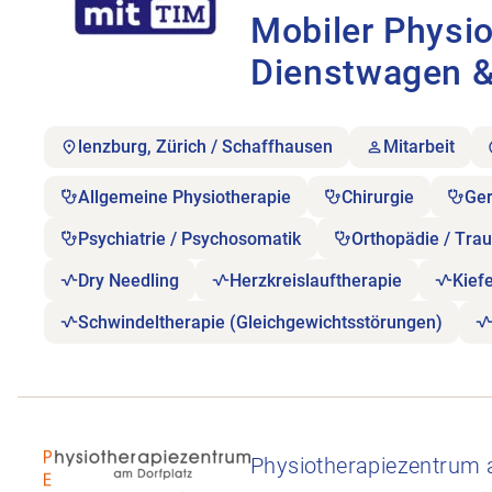
Mobiler Physio
Dienstwagen & 
lenzburg, Zürich / Schaffhausen
Mitarbeit
Allgemeine Physiotherapie
Chirurgie
Ger
Psychiatrie / Psychosomatik
Orthopädie / Tra
Dry Needling
Herzkreislauftherapie
Kief
Schwindeltherapie (Gleichgewichtsstörungen)
Stellenanzeige Arbeiten mit Leistungs-Sportlern u
Physiotherapiezentrum 