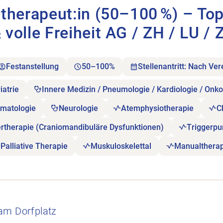
therapeut:in (50–100 %) – Top
volle Freiheit AG / ZH / LU / 
Festanstellung
50–100%
Stellenantritt: Nach Ve
iatrie
Innere Medizin / Pneumologie / Kardiologie / Onko
umatologie
Neurologie
Atemphysiotherapie
C
ertherapie (Craniomandibuläre Dysfunktionen)
Triggerpu
Palliative Therapie
Muskuloskelettal
Manualtherap
nd motivierte Hobby Athleten öffnen.
am Dorfplatz