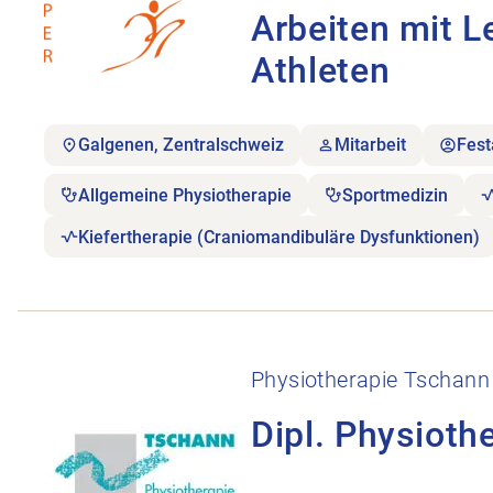
Arbeiten mit L
Athleten
Galgenen, Zentralschweiz
Mitarbeit
Fest
Allgemeine Physiotherapie
Sportmedizin
Kiefertherapie (Craniomandibuläre Dysfunktionen)
Stellenanzeige Dipl. Physiotherapeut/in im Raum 
Physiotherapie Tschann
Dipl. Physioth