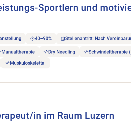
eistungs-Sportlern und motivi
anstellung
40–90%
Stellenantritt: Nach Vereinbar
Manualtherapie
Dry Needling
Schwindeltherapie 
Muskuloskelettal
Luzern öffnen.
erapeut/in im Raum Luzern