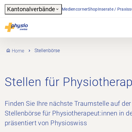
Header
Kantonalverbände
Mediencorner
Shop
Inserate / Praxis
Hauptnavigation
Physioswiss
Home
Stellenbörse
Stellen für Physiothera
Finden Sie Ihre nächste Traumstelle auf der
Stellenbörse für Physiotherapeut:innen in d
präsentiert von Physioswiss