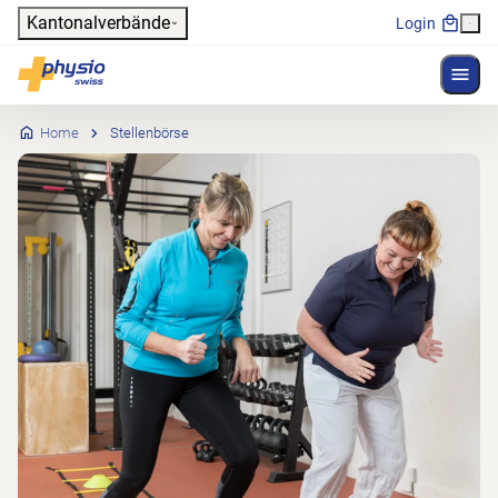
Header
Kantonalverbände
Login
Menü 
Hauptnavigation
Physioswiss
Home
Stellenbörse