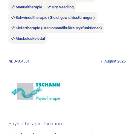
Manualtherapie
Dry Needling
Schwindeltherapie (Gleichgewichtsstörungen)
Kiefertherapie (Craniomandibuläre Dysfunktionen)
Muskuloskelettal
Stellenanzeige Dipl. Physiotherapeut/in im Raum Luzern öffne
Nr. J-504581
7. August 2026
Physiotherapie Tschann