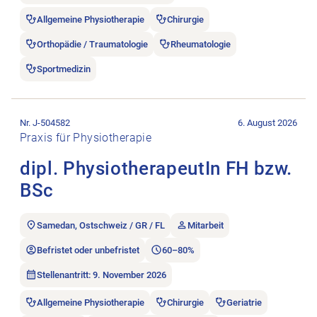
Allgemeine Physiotherapie
Chirurgie
Orthopädie / Traumatologie
Rheumatologie
Sportmedizin
Stellenanzeige dipl. PhysiotherapeutIn FH bzw. BSc öffnen.
Nr. J-504582
6. August 2026
Praxis für Physiotherapie
dipl. PhysiotherapeutIn FH bzw.
BSc
Samedan, Ostschweiz / GR / FL
Mitarbeit
Befristet oder unbefristet
60–80%
Stellenantritt: 9. November 2026
Allgemeine Physiotherapie
Chirurgie
Geriatrie