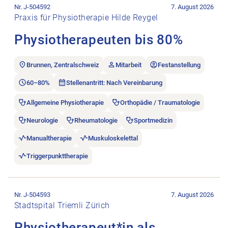
Nr. J-504592
7. August 2026
Praxis für Physiotherapie Hilde Reygel
Physiotherapeuten bis 80%
Brunnen, Zentralschweiz
Mitarbeit
Festanstellung
60–80%
Stellenantritt: Nach Vereinbarung
Allgemeine Physiotherapie
Orthopädie / Traumatologie
Neurologie
Rheumatologie
Sportmedizin
Manualtherapie
Muskuloskelettal
Triggerpunkttherapie
Stellenanzeige Physiotherapeut*in als Fachverantwortliche*r 
Nr. J-504593
7. August 2026
Stadtspital Triemli Zürich
Physiotherapeut*in als