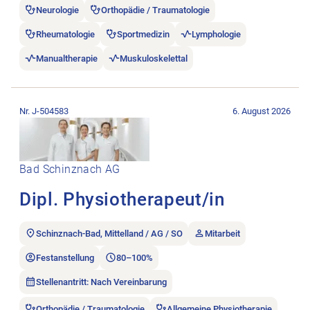
Neurologie
Orthopädie / Traumatologie
Rheumatologie
Sportmedizin
Lymphologie
Manualtherapie
Muskuloskelettal
Stellenanzeige Dipl. Physiotherapeut/in öffnen.
Nr. J-504583
6. August 2026
Bad Schinznach AG
Dipl. Physiotherapeut/in
Schinznach-Bad, Mittelland / AG / SO
Mitarbeit
Festanstellung
80–100%
Stellenantritt: Nach Vereinbarung
Orthopädie / Traumatologie
Allgemeine Physiotherapie