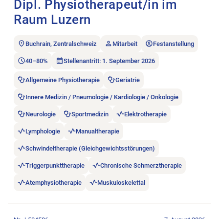
Dipl. Physiotherapeut/in im
Raum Luzern
Buchrain, Zentralschweiz
Mitarbeit
Festanstellung
40–80%
Stellenantritt: 1. September 2026
Allgemeine Physiotherapie
Geriatrie
Innere Medizin / Pneumologie / Kardiologie / Onkologie
Neurologie
Sportmedizin
Elektrotherapie
Lymphologie
Manualtherapie
Schwindeltherapie (Gleichgewichtsstörungen)
Triggerpunkttherapie
Chronische Schmerztherapie
Atemphysiotherapie
Muskuloskelettal
Stellenanzeige Physiotherapeut:in 60-100% öffnen.