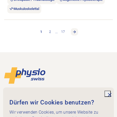
Muskuloskelettal
…
1
2
17
Footer
Zur Startseite
Physioswiss
Dammweg 3
unde
Dürfen wir Cookies benutzen?
3013 Bern
+41 58 255 36 00
Wir verwenden Cookies, um unsere Website zu