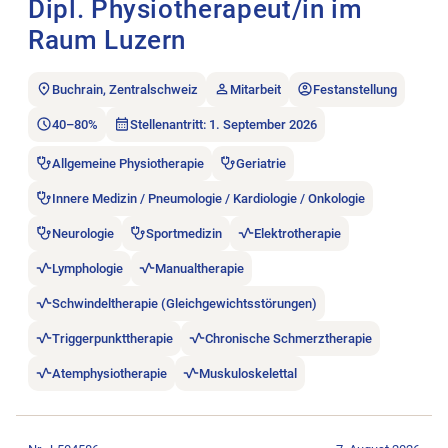
Dipl. Physiotherapeut/in im
Raum Luzern
Buchrain, Zentralschweiz
Mitarbeit
Festanstellung
40–80%
Stellenantritt: 1. September 2026
Allgemeine Physiotherapie
Geriatrie
Innere Medizin / Pneumologie / Kardiologie / Onkologie
Neurologie
Sportmedizin
Elektrotherapie
Lymphologie
Manualtherapie
Schwindeltherapie (Gleichgewichtsstörungen)
Triggerpunkttherapie
Chronische Schmerztherapie
Atemphysiotherapie
Muskuloskelettal
Stellenanzeige Physiotherapeut:in 60-100% öffnen.