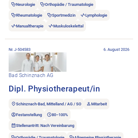
Neurologie
Orthopädie / Traumatologie
Rheumatologie
Sportmedizin
Lymphologie
Manualtherapie
Muskuloskelettal
Stellenanzeige Dipl. Physiotherapeut/in öffnen.
Nr. J-504583
6. August 2026
Bad Schinznach AG
Dipl. Physiotherapeut/in
Schinznach-Bad, Mittelland / AG / SO
Mitarbeit
Festanstellung
80–100%
Stellenantritt: Nach Vereinbarung
Orthopädie / Traumatologie
Allgemeine Physiotherapie