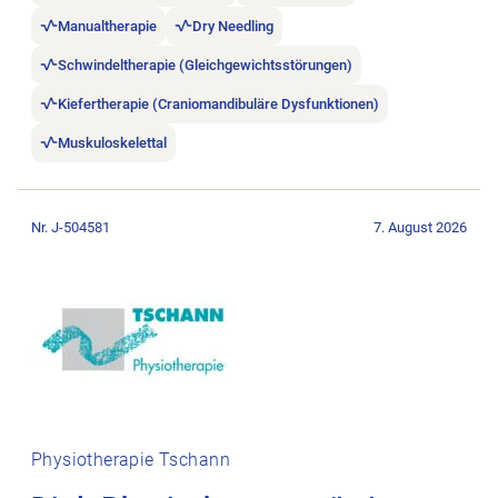
Manualtherapie
Dry Needling
Schwindeltherapie (Gleichgewichtsstörungen)
Kiefertherapie (Craniomandibuläre Dysfunktionen)
Muskuloskelettal
Stellenanzeige Dipl. Physiotherapeut/in im Raum Luzern öffne
Nr. J-504581
7. August 2026
Physiotherapie Tschann