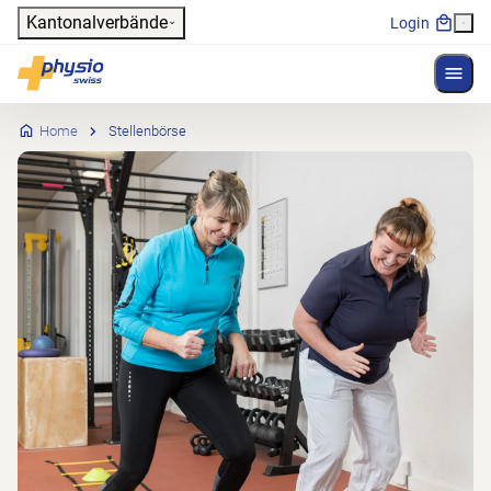
Header
Kantonalverbände
Login
Menü 
Hauptnavigation
Physioswiss
Home
Stellenbörse