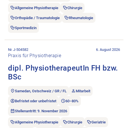
Allgemeine Physiotherapie
Chirurgie
Orthopädie / Traumatologie
Rheumatologie
Sportmedizin
Stellenanzeige dipl. PhysiotherapeutIn FH bzw. BSc öffnen.
Nr. J-504582
6. August 2026
Praxis für Physiotherapie
dipl. PhysiotherapeutIn FH bzw.
BSc
Samedan, Ostschweiz / GR / FL
Mitarbeit
Befristet oder unbefristet
60–80%
Stellenantritt: 9. November 2026
Allgemeine Physiotherapie
Chirurgie
Geriatrie