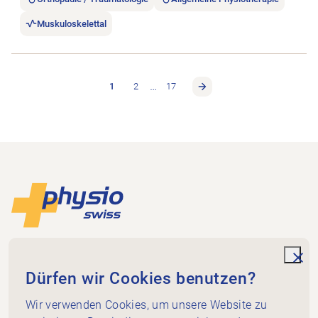
Muskuloskelettal
…
1
2
17
Footer
Zur Startseite
Physioswiss
Dammweg 3
unde
Dürfen wir Cookies benutzen?
3013 Bern
+41 58 255 36 00
Wir verwenden Cookies, um unsere Website zu