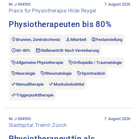
Nr. J-504592
7. August 2026
Praxis für Physiotherapie Hilde Reygel
Physiotherapeuten bis 80%
Brunnen, Zentralschweiz
Mitarbeit
Festanstellung
60–80%
Stellenantritt: Nach Vereinbarung
Allgemeine Physiotherapie
Orthopädie / Traumatologie
Neurologie
Rheumatologie
Sportmedizin
Manualtherapie
Muskuloskelettal
Triggerpunkttherapie
Stellenanzeige Physiotherapeut*in als Fachverantwortliche*r 
Nr. J-504593
7. August 2026
Stadtspital Triemli Zürich
Physiotherapeut*in als