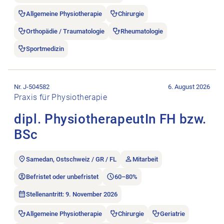
Allgemeine Physiotherapie
Chirurgie
Orthopädie / Traumatologie
Rheumatologie
Sportmedizin
Stellenanzeige dipl. PhysiotherapeutIn FH bzw. BSc öffnen.
Nr. J-504582
6. August 2026
Praxis für Physiotherapie
dipl. PhysiotherapeutIn FH bzw.
BSc
Samedan, Ostschweiz / GR / FL
Mitarbeit
Befristet oder unbefristet
60–80%
Stellenantritt: 9. November 2026
Allgemeine Physiotherapie
Chirurgie
Geriatrie