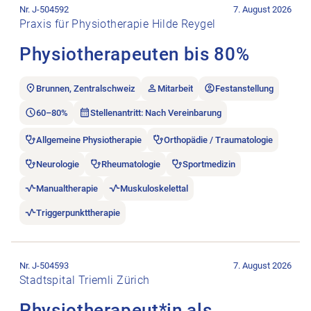
Nr. J-504592
7. August 2026
Praxis für Physiotherapie Hilde Reygel
Physiotherapeuten bis 80%
Brunnen, Zentralschweiz
Mitarbeit
Festanstellung
60–80%
Stellenantritt: Nach Vereinbarung
Allgemeine Physiotherapie
Orthopädie / Traumatologie
Neurologie
Rheumatologie
Sportmedizin
Manualtherapie
Muskuloskelettal
Triggerpunkttherapie
Stellenanzeige Physiotherapeut*in als Fachverantwortliche*r 
Nr. J-504593
7. August 2026
Stadtspital Triemli Zürich
Physiotherapeut*in als