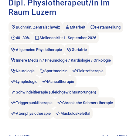
Dipl. Physiotherapeut/in im
Raum Luzern
Buchrain, Zentralschweiz
Mitarbeit
Festanstellung
40–80%
Stellenantritt: 1. September 2026
Allgemeine Physiotherapie
Geriatrie
Innere Medizin / Pneumologie / Kardiologie / Onkologie
Neurologie
Sportmedizin
Elektrotherapie
Lymphologie
Manualtherapie
Schwindeltherapie (Gleichgewichtsstörungen)
Triggerpunkttherapie
Chronische Schmerztherapie
Atemphysiotherapie
Muskuloskelettal
Stellenanzeige Physiotherapeut:in 60-100% öffnen.