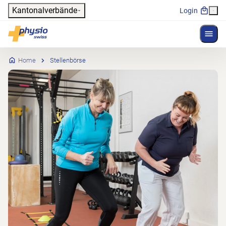
Header
Kantonalverbände
Login
Menü 
Hauptnavigation
Physioswiss
Home
Stellenbörse