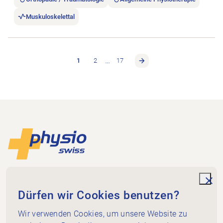
Muskuloskelettal
…
1
2
17
Footer
Zur Startseite
Physioswiss
Dammweg 3
unde
Dürfen wir Cookies benutzen?
3013 Bern
+41 58 255 36 00
Wir verwenden Cookies, um unsere Website zu