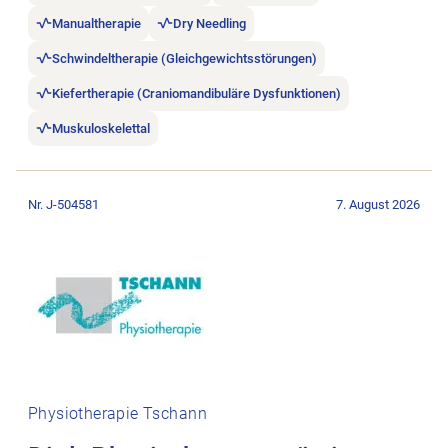
Manualtherapie
Dry Needling
Schwindeltherapie (Gleichgewichtsstörungen)
Kiefertherapie (Craniomandibuläre Dysfunktionen)
Muskuloskelettal
Stellenanzeige Dipl. Physiotherapeut/in im Raum Luzern öffne
Nr. J-504581
7. August 2026
Physiotherapie Tschann