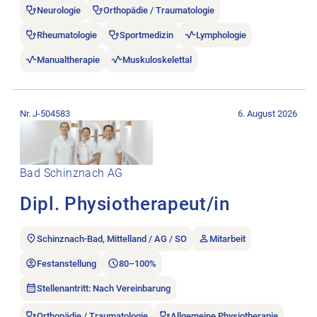
Neurologie
Orthopädie / Traumatologie
Rheumatologie
Sportmedizin
Lymphologie
Manualtherapie
Muskuloskelettal
Stellenanzeige Dipl. Physiotherapeut/in öffnen.
Nr. J-504583
6. August 2026
Bad Schinznach AG
Dipl. Physiotherapeut/in
Schinznach-Bad, Mittelland / AG / SO
Mitarbeit
Festanstellung
80–100%
Stellenantritt: Nach Vereinbarung
Orthopädie / Traumatologie
Allgemeine Physiotherapie