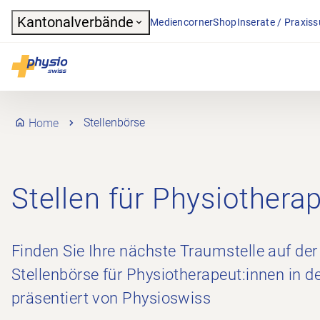
Header
Kantonalverbände
Mediencorner
Shop
Inserate / Praxis
Hauptnavigation
Physioswiss
Home
Stellenbörse
Stellen für Physiothera
Finden Sie Ihre nächste Traumstelle auf der
Stellenbörse für Physiotherapeut:innen in d
präsentiert von Physioswiss