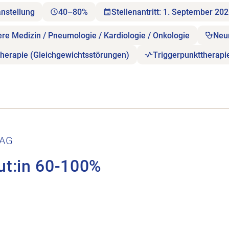
anstellung
40–80%
Stellenantritt: 1. September 20
ere Medizin / Pneumologie / Kardiologie / Onkologie
Neu
herapie (Gleichgewichtsstörungen)
Triggerpunkttherapi
.
 AG
ut:in 60-100%