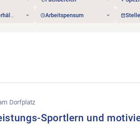
rhältnis
Arbeitspensum
Stell
nd motivierte Hobby Athleten öffnen.
am Dorfplatz
eistungs-Sportlern und motivi