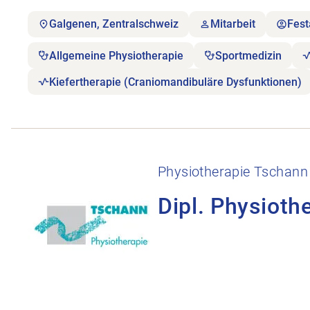
Galgenen, Zentralschweiz
Mitarbeit
Fest
Allgemeine Physiotherapie
Sportmedizin
Kiefertherapie (Craniomandibuläre Dysfunktionen)
Stellenanzeige Dipl. Physiotherapeut/in im Raum 
Physiotherapie Tschann
Dipl. Physioth