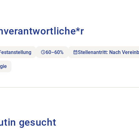
ortliche*r öffnen.
hverantwortliche*r
Festanstellung
60–60%
Stellenantritt: Nach Verein
gie
utin gesucht