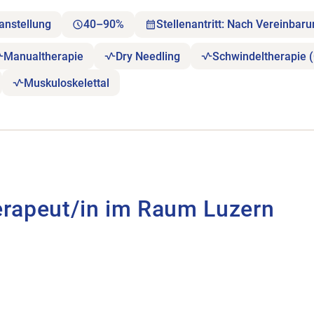
anstellung
40–90%
Stellenantritt: Nach Vereinbar
Manualtherapie
Dry Needling
Schwindeltherapie 
Muskuloskelettal
Luzern öffnen.
erapeut/in im Raum Luzern