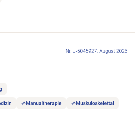
Nr. J-504592
7. August 2026
ng
dizin
Manualtherapie
Muskuloskelettal