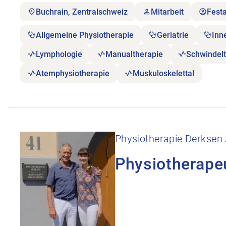
Buchrain, Zentralschweiz
Mitarbeit
Fest
Allgemeine Physiotherapie
Geriatrie
Inn
Lymphologie
Manualtherapie
Schwindelt
Atemphysiotherapie
Muskuloskelettal
Stellenanzeige Physiotherapeut:in 60-100% öffnen
Physiotherapie Derksen
Physiotherape