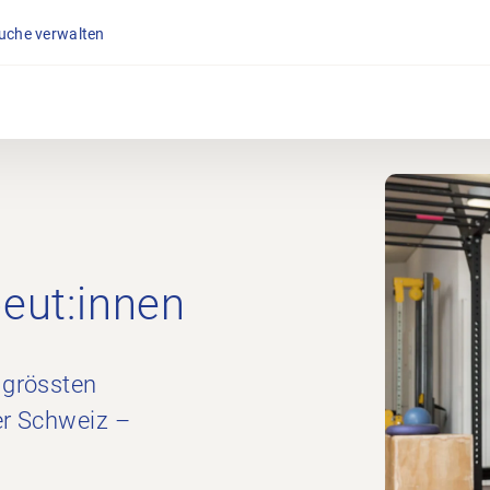
suche verwalten
peut:innen
 grössten
er Schweiz –