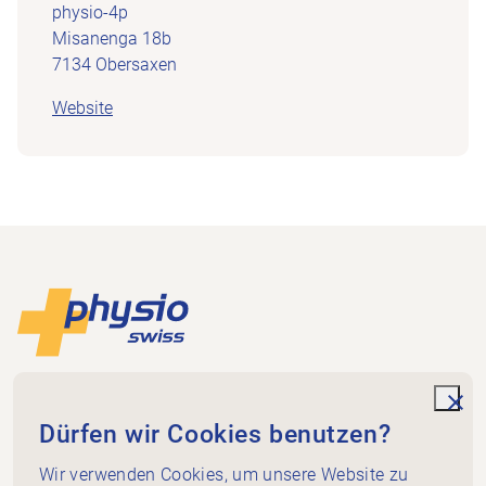
physio-4p
Misanenga 18b
7134 Obersaxen
Website
Footer
Zur Startseite
Physioswiss
Dammweg 3
unde
Dürfen wir Cookies benutzen?
3013 Bern
+41 58 255 36 00
Wir verwenden Cookies, um unsere Website zu