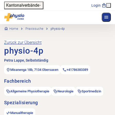
Header
Kantonalverbände
Login
Menü 
Hauptnavigation
Physioswiss
Home
Praxissuche
physio-4p
Zurück zur Übersicht
physio-4p
Petra Lappe, Selbstständig
Misanenga 18b, 7134 Obersaxen
+41786383389
Fachbereich
Allgemeine Physiotherapie
Neurologie
Sportmedizin
Spezialisierung
Manualtherapie