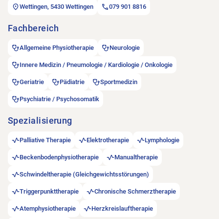
Wettingen, 5430 Wettingen
079 901 8816
Fachbereich
Allgemeine Physiotherapie
Neurologie
Innere Medizin / Pneumologie / Kardiologie / Onkologie
Geriatrie
Pädiatrie
Sportmedizin
Psychiatrie / Psychosomatik
Spezialisierung
Palliative Therapie
Elektrotherapie
Lymphologie
Beckenbodenphysiotherapie
Manualtherapie
Schwindeltherapie (Gleichgewichtsstörungen)
Triggerpunkttherapie
Chronische Schmerztherapie
Atemphysiotherapie
Herzkreislauftherapie