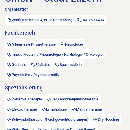
Organisation
Wahligenstrasse 4, 6023 Rothenburg
041 260 14 14
Fachbereich
Allgemeine Physiotherapie
Neurologie
Innere Medizin / Pneumologie / Kardiologie / Onkologie
Geriatrie
Pädiatrie
Sportmedizin
Psychiatrie / Psychosomatik
Spezialisierung
Palliative Therapie
Beckenbodenphysiotherapie
Elektrotherapie
Lymphologie
Manualtherapie
Schwindeltherapie (Gleichgewichtsstörungen)
Dry Needling
Kiefertherapie (Craniomandibuläre Dysfunktionen)