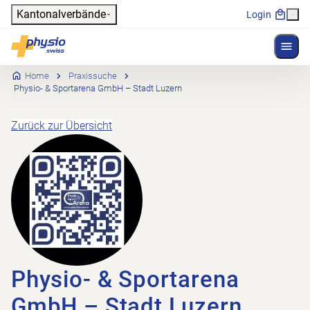
Header
Kantonalverbände
Login
Menü 
Hauptnavigation
Physioswiss
Home
Praxissuche
Physio- & Sportarena GmbH – Stadt Luzern
Zurück zur Übersicht
Physio- & Sportarena
GmbH – Stadt Luzern