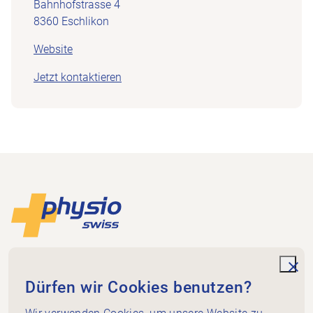
Bahnhofstrasse 4
8360 Eschlikon
Website
Jetzt kontaktieren
Footer
Zur Startseite
Physioswiss
Dammweg 3
unde
Dürfen wir Cookies benutzen?
3013 Bern
+41 58 255 36 00