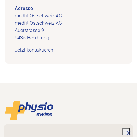
Adresse
medfit Ostschweiz AG
medfit Ostschweiz AG
Auerstrasse 9
9435 Heerbrugg
Jetzt kontaktieren
Footer
Zur Startseite
Physioswiss