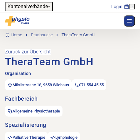
Header
Kantonalverbände
Login
Menü 
Hauptnavigation
Physioswiss
Home
Praxissuche
TheraTeam GmbH
Zurück zur Übersicht
TheraTeam GmbH
Organisation
Müslistrasse 18, 9658 Wildhaus
071 554 45 55
Fachbereich
Allgemeine Physiotherapie
Spezialisierung
Palliative Therapie
Lymphologie