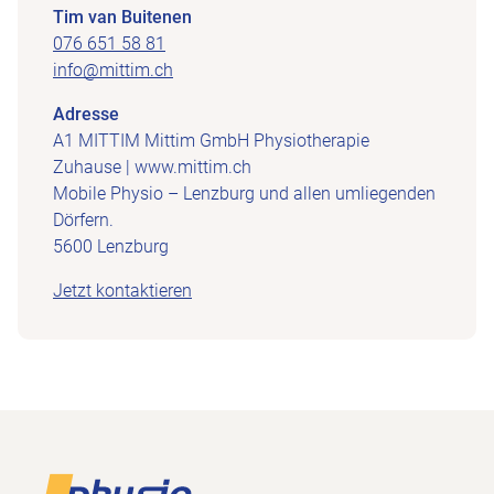
Tim van Buitenen
076 651 58 81
info@mittim.ch
Adresse
A1 MITTIM Mittim GmbH Physiotherapie
Zuhause | www.mittim.ch
Mobile Physio – Lenzburg und allen umliegenden
Dörfern.
5600 Lenzburg
Jetzt kontaktieren
Footer
Zur Startseite