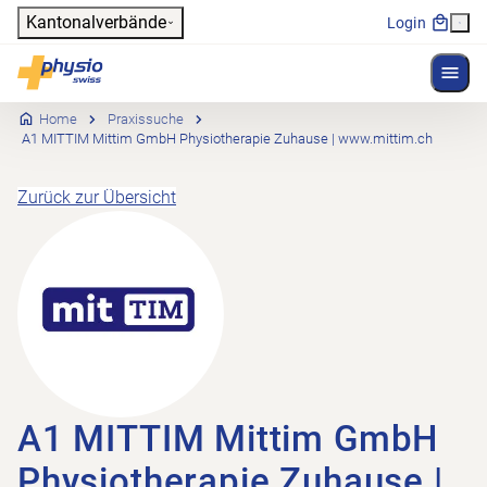
Header
Kantonalverbände
Login
Menü 
Hauptnavigation
Physioswiss
Home
Praxissuche
A1 MITTIM Mittim GmbH Physiotherapie Zuhause | www.mittim.ch
Zurück zur Übersicht
A1 MITTIM Mittim GmbH
Physiotherapie Zuhause |