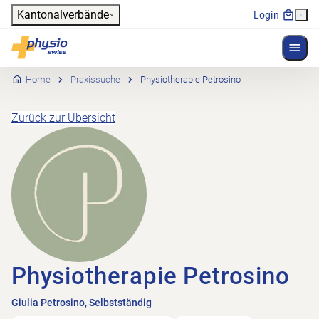
Header
Kantonalverbände
Login
Menü 
Hauptnavigation
Physioswiss
Home
Praxissuche
Physiotherapie Petrosino
Zurück zur Übersicht
Physiotherapie Petrosino
Giulia Petrosino, Selbstständig