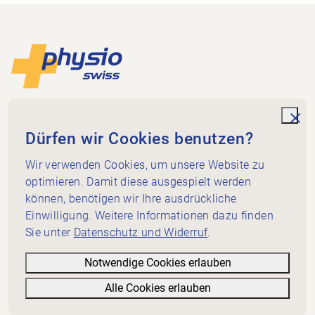
Footer
Zur Startseite
Physioswiss
Dammweg 3
unde
Dürfen wir Cookies benutzen?
3013 Bern
+41 58 255 36 00
Wir verwenden Cookies, um unsere Website zu
info@physioswiss.ch
optimieren. Damit diese ausgespielt werden
Social Media
können, benötigen wir Ihre ausdrückliche
Wichtiges
Einwilligung. Weitere Informationen dazu finden
Sie unter
Datenschutz und Widerruf
.
Wissen
Dienstleistungen
Notwendige Cookies erlauben
Über Physioswiss
Alle Cookies erlauben
Informatives