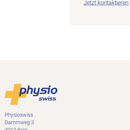
Jetzt kontaktieren
Footer
Zur Startseite
Physioswiss
Dammweg 3