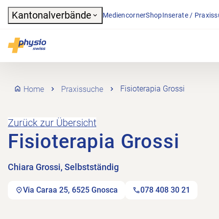
Header
Kantonalverbände
Mediencorner
Shop
Inserate / Praxis
Hauptnavigation
Physioswiss
Home
Praxissuche
Fisioterapia Grossi
Zurück zur Übersicht
Fisioterapia Grossi
Chiara Grossi, Selbstständig
Via Caraa 25, 6525 Gnosca
078 408 30 21