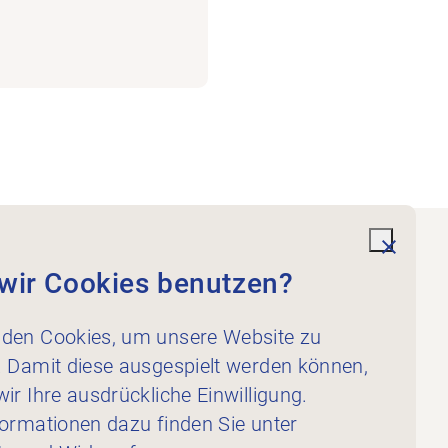
undefi
wir Cookies benutzen?
Dienstleistungen
Für Physiotherapeut:innen
den Cookies, um unsere Website zu
Für Inserent:innen
. Damit diese ausgespielt werden können,
ir Ihre ausdrückliche Einwilligung.
formationen dazu finden Sie unter