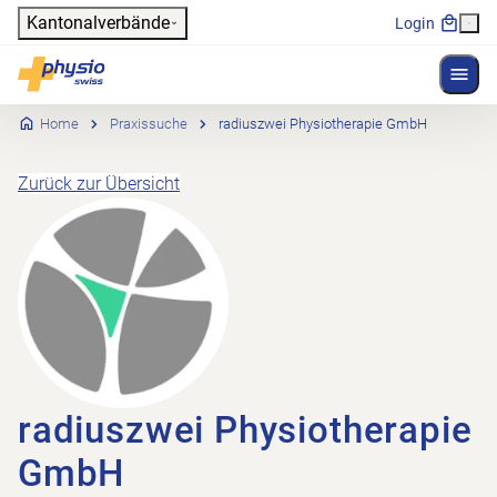
Header
Kantonalverbände
Login
Menü 
Hauptnavigation
Physioswiss
Home
Praxissuche
radiuszwei Physiotherapie GmbH
Zurück zur Übersicht
radiuszwei Physiotherapie
GmbH