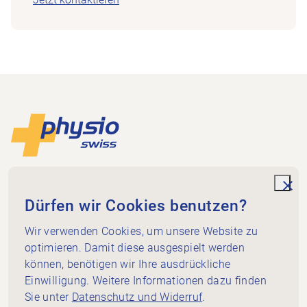
Footer
Zur Startseite
Physioswiss
Dammweg 3
unde
Dürfen wir Cookies benutzen?
3013 Bern
+41 58 255 36 00
Wir verwenden Cookies, um unsere Website zu
info@physioswiss.ch
optimieren. Damit diese ausgespielt werden
Social Media
können, benötigen wir Ihre ausdrückliche
Wichtiges
Einwilligung. Weitere Informationen dazu finden
Sie unter
Datenschutz und Widerruf
.
Wissen