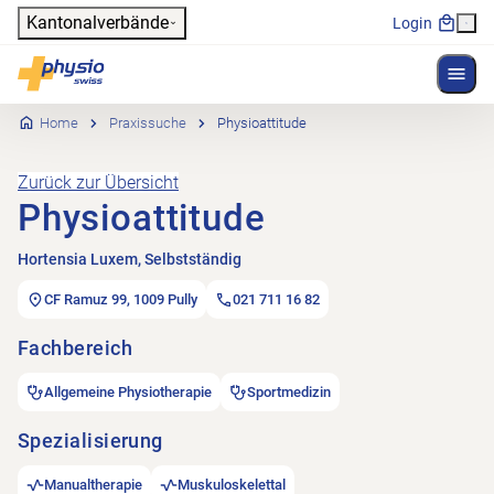
Header
Kantonalverbände
Login
Menü 
Hauptnavigation
Physioswiss
Home
Praxissuche
Physioattitude
Zurück zur Übersicht
Physioattitude
Hortensia Luxem, Selbstständig
CF Ramuz 99, 1009 Pully
021 711 16 82
Fachbereich
Allgemeine Physiotherapie
Sportmedizin
Spezialisierung
Manualtherapie
Muskuloskelettal