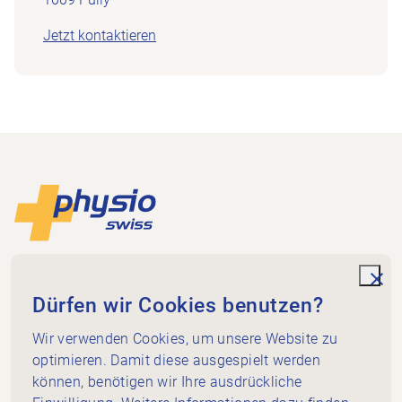
Jetzt kontaktieren
Footer
Zur Startseite
Physioswiss
Dammweg 3
unde
Dürfen wir Cookies benutzen?
3013 Bern
+41 58 255 36 00
Wir verwenden Cookies, um unsere Website zu
info@physioswiss.ch
optimieren. Damit diese ausgespielt werden
Social Media
können, benötigen wir Ihre ausdrückliche
Wichtiges