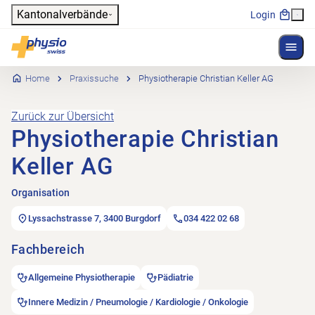
Header
Kantonalverbände
Login
Menü 
Hauptnavigation
Physioswiss
Home
Praxissuche
Physiotherapie Christian Keller AG
Zurück zur Übersicht
Physiotherapie Christian
Keller AG
Organisation
Lyssachstrasse 7, 3400 Burgdorf
034 422 02 68
Fachbereich
Allgemeine Physiotherapie
Pädiatrie
Innere Medizin / Pneumologie / Kardiologie / Onkologie