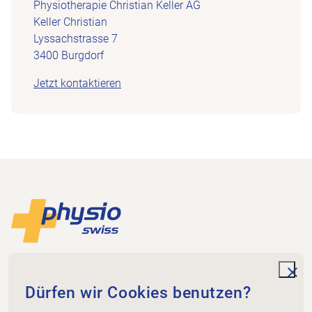
Physiotherapie Christian Keller AG
Keller Christian
Lyssachstrasse 7
3400 Burgdorf
Jetzt kontaktieren
Footer
Zur Startseite
Physioswiss
Dammweg 3
unde
Dürfen wir Cookies benutzen?
3013 Bern