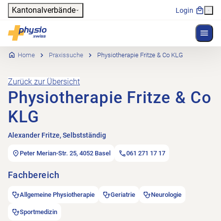
Header
Kantonalverbände
Login
Menü 
Hauptnavigation
Physioswiss
Home
Praxissuche
Physiotherapie Fritze & Co KLG
Zurück zur Übersicht
Physiotherapie Fritze & Co
KLG
Alexander Fritze, Selbstständig
Peter Merian-Str. 25, 4052 Basel
061 271 17 17
Fachbereich
Allgemeine Physiotherapie
Geriatrie
Neurologie
Sportmedizin