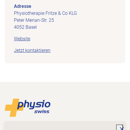
Adresse
Physiotherapie Fritze & Co KLG
Peter Merian-Str. 25
4052 Basel
Website
Jetzt kontaktieren
Footer
Zur Startseite
Physioswiss