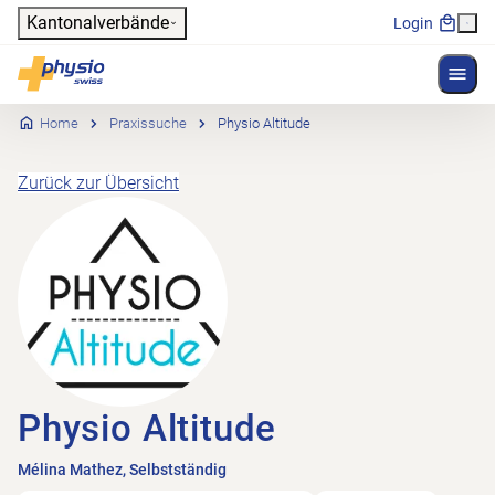
Header
Kantonalverbände
Login
Menü 
Hauptnavigation
Physioswiss
Home
Praxissuche
Physio Altitude
Zurück zur Übersicht
Physio Altitude
Mélina Mathez, Selbstständig