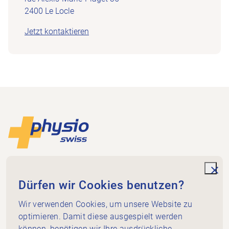
2400 Le Locle
Jetzt kontaktieren
Footer
Zur Startseite
Physioswiss
Dammweg 3
unde
Dürfen wir Cookies benutzen?
3013 Bern
+41 58 255 36 00
Wir verwenden Cookies, um unsere Website zu
info@physioswiss.ch
optimieren. Damit diese ausgespielt werden
Social Media
können, benötigen wir Ihre ausdrückliche