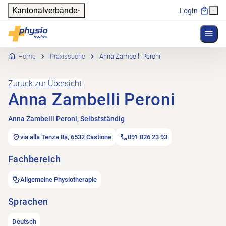
Header
Kantonalverbände
Login
Menü 
Hauptnavigation
Physioswiss
Home
Praxissuche
Anna Zambelli Peroni
Zurück zur Übersicht
Anna Zambelli Peroni
Anna Zambelli Peroni, Selbstständig
via alla Tenza 8a, 6532 Castione
091 826 23 93
Fachbereich
Allgemeine Physiotherapie
Sprachen
Deutsch