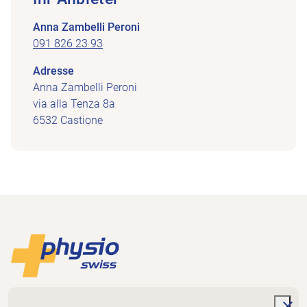
Anna Zambelli Peroni
091 826 23 93
Adresse
Anna Zambelli Peroni
via alla Tenza 8a
6532 Castione
Footer
Zur Startseite
Physioswiss