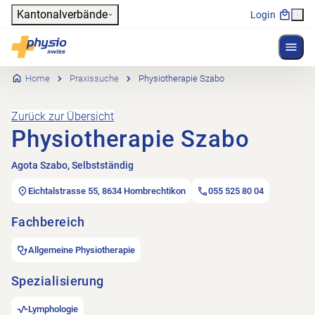
Header
Kantonalverbände
Login
Menü 
Hauptnavigation
Physioswiss
Home
Praxissuche
Physiotherapie Szabo
Zurück zur Übersicht
Physiotherapie Szabo
Agota Szabo, Selbstständig
Eichtalstrasse 55, 8634 Hombrechtikon
055 525 80 04
Fachbereich
Allgemeine Physiotherapie
Spezialisierung
Lymphologie