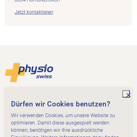
Jetzt kontaktieren
Footer
Zur Startseite
Physioswiss
Dammweg 3
unde
Dürfen wir Cookies benutzen?
3013 Bern
+41 58 255 36 00
Wir verwenden Cookies, um unsere Website zu
info@physioswiss.ch
optimieren. Damit diese ausgespielt werden
Social Media
können, benötigen wir Ihre ausdrückliche
Wichtiges