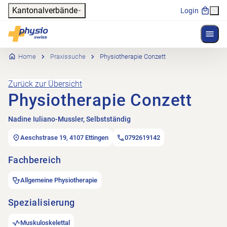
Header
Kantonalverbände
Login
Menü 
Hauptnavigation
Physioswiss
Home
Praxissuche
Physiotherapie Conzett
Zurück zur Übersicht
Physiotherapie Conzett
Nadine Iuliano-Mussler, Selbstständig
Aeschstrase 19, 4107 Ettingen
0792619142
Fachbereich
Allgemeine Physiotherapie
Spezialisierung
Muskuloskelettal