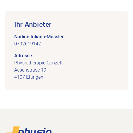
Ihr Anbieter
Nadine Iuliano-Mussler
0792619142
Adresse
Physiotherapie Conzett
Aeschstrase 19
4107 Ettingen
Footer
Zur Startseite