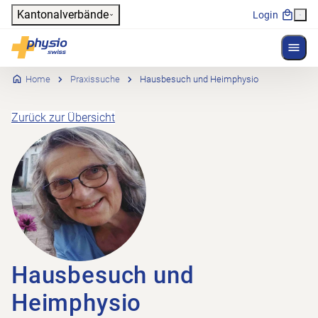
Header
Kantonalverbände
Login
Menü 
Hauptnavigation
Physioswiss
Home
Praxissuche
Hausbesuch und Heimphysio
Zurück zur Übersicht
Hausbesuch und
Heimphysio