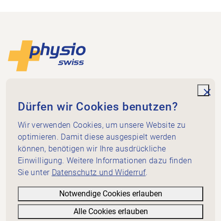
Footer
Zur Startseite
Physioswiss
Dammweg 3
unde
Dürfen wir Cookies benutzen?
3013 Bern
+41 58 255 36 00
Wir verwenden Cookies, um unsere Website zu
info@physioswiss.ch
optimieren. Damit diese ausgespielt werden
Social Media
können, benötigen wir Ihre ausdrückliche
Wichtiges
Einwilligung. Weitere Informationen dazu finden
Sie unter
Datenschutz und Widerruf
.
Wissen
Dienstleistungen
Notwendige Cookies erlauben
Über Physioswiss
Alle Cookies erlauben
Informatives