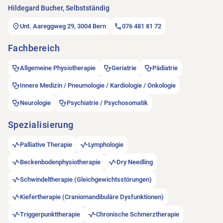
Hildegard Bucher, Selbstständig
Unt. Aareggweg 29, 3004 Bern
076 481 81 72
Fachbereich
Allgemeine Physiotherapie
Geriatrie
Pädiatrie
Innere Medizin / Pneumologie / Kardiologie / Onkologie
Neurologie
Psychiatrie / Psychosomatik
Spezialisierung
Palliative Therapie
Lymphologie
Beckenbodenphysiotherapie
Dry Needling
Schwindeltherapie (Gleichgewichtsstörungen)
Kiefertherapie (Craniomandibuläre Dysfunktionen)
Triggerpunkttherapie
Chronische Schmerztherapie