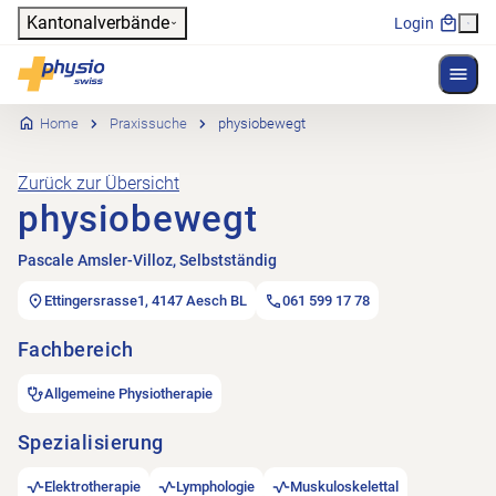
Header
Kantonalverbände
Login
Menü 
Hauptnavigation
Physioswiss
Home
Praxissuche
physiobewegt
Zurück zur Übersicht
physiobewegt
Pascale Amsler-Villoz, Selbstständig
Ettingersrasse1, 4147 Aesch BL
061 599 17 78
Fachbereich
Allgemeine Physiotherapie
Spezialisierung
Elektrotherapie
Lymphologie
Muskuloskelettal