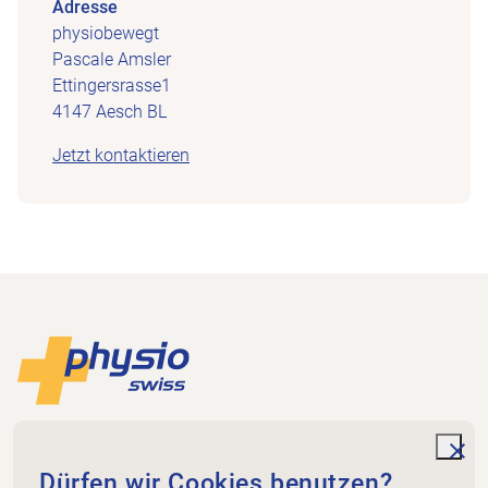
Adresse
physiobewegt
Pascale Amsler
Ettingersrasse1
4147 Aesch BL
Jetzt kontaktieren
Footer
Zur Startseite
Physioswiss
Dammweg 3
unde
Dürfen wir Cookies benutzen?