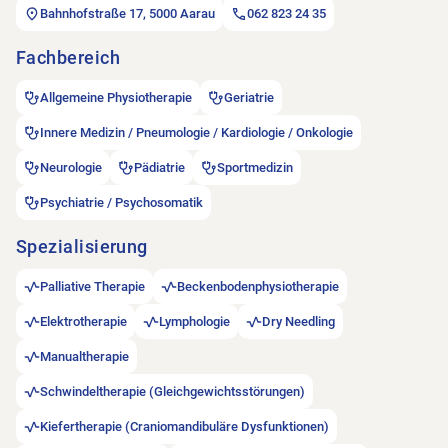
Bahnhofstraße 17, 5000 Aarau
062 823 24 35
Fachbereich
Allgemeine Physiotherapie
Geriatrie
Innere Medizin / Pneumologie / Kardiologie / Onkologie
Neurologie
Pädiatrie
Sportmedizin
Psychiatrie / Psychosomatik
Spezialisierung
Palliative Therapie
Beckenbodenphysiotherapie
Elektrotherapie
Lymphologie
Dry Needling
Manualtherapie
Schwindeltherapie (Gleichgewichtsstörungen)
Kiefertherapie (Craniomandibuläre Dysfunktionen)